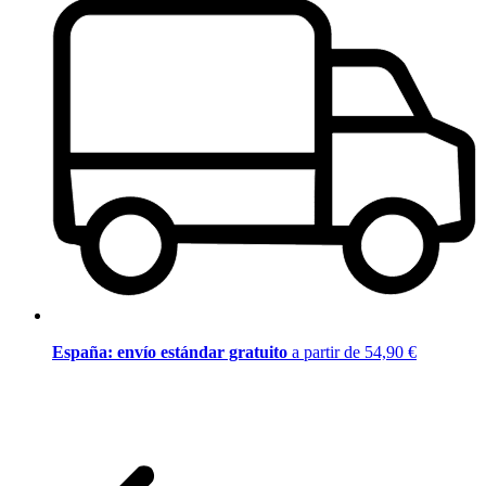
España: envío estándar gratuito
a partir de 54,90 €