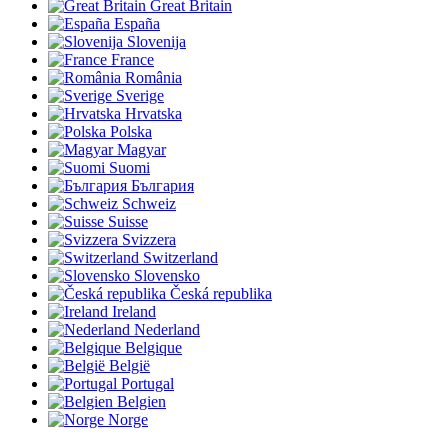
Great Britain
España
Slovenija
France
România
Sverige
Hrvatska
Polska
Magyar
Suomi
България
Schweiz
Suisse
Svizzera
Switzerland
Slovensko
Česká republika
Ireland
Nederland
Belgique
België
Portugal
Belgien
Norge