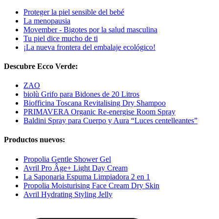
Proteger la piel sensible del bebé
La menopausia
Movember - Bigotes por la salud masculina
Tu piel dice mucho de ti
¡La nueva frontera del embalaje ecológico!
Descubre Ecco Verde:
ZAO
biolù Grifo para Bidones de 20 Litros
Biofficina Toscana Revitalising Dry Shampoo
PRIMAVERA Organic Re-energise Room Spray
Baldini Spray para Cuerpo y Aura “Luces centelleantes”
Productos nuevos:
Propolia Gentle Shower Gel
Avril Pro Âge+ Light Day Cream
La Saponaria Espuma Limpiadora 2 en 1
Propolia Moisturising Face Cream Dry Skin
Avril Hydrating Styling Jelly