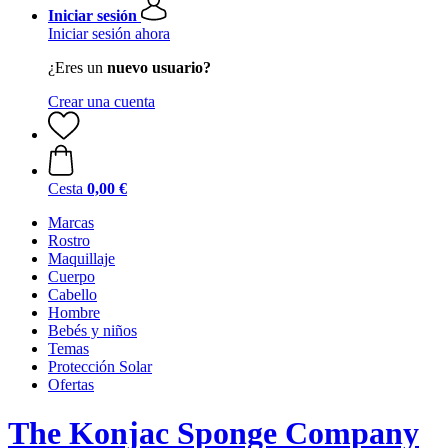
Iniciar sesión
Iniciar sesión ahora
¿Eres un
nuevo usuario?
Crear una cuenta
Cesta
0,00 €
Marcas
Rostro
Maquillaje
Cuerpo
Cabello
Hombre
Bebés y niños
Temas
Protección Solar
Ofertas
The Konjac Sponge Company