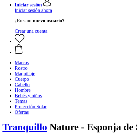
Iniciar sesión
Iniciar sesión ahora
¿Eres un
nuevo usuario?
Crear una cuenta
Marcas
Rostro
Maquillaje
Cuerpo
Cabello
Hombre
Bebés y niños
Temas
Protección Solar
Ofertas
Tranquillo
Nature - Esponja de 