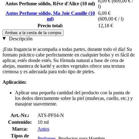
6,09 €
(609,00 € /
Antos Perfume sólido, Rêve d'Alice (10 ml)
l)
Antos Perfume sólido, Ma Joie Camille (10
6,09 €
ml)
(609,00 € / l)
Precio total:
12,18 €
Ambas a la cesta de la compra
Descripción
¡Esta fragancia te acompaña a todas partes, durante todo el día! Su
formato práctico cabe perfectamente en cualquier bolso y es fácil de
aplicar, estés donde estés. Su fórmula natural a base de cera de
abejas, manteca de karité y aceites vegetales ofrece una textura
cremosa y es adecuada para todo tipo de pieles.
Aplicación:
Aplicar una pequeña cantidad del producto con la punta de
los dedos directamente sobre la piel (muñecas, cuello, etc.) y
masajear suavemente.
Art.-Nr.:
ATS-PF04-N
Contenido:
10 ml
Marca:
Antos
Tipos de
Perfumes
, Productos para Hombre