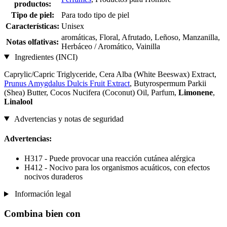
productos:
Tipo de piel:
Para todo tipo de piel
Características:
Unisex
aromáticas, Floral, Afrutado, Leñoso, Manzanilla,
Notas olfativas:
Herbáceo / Aromático, Vainilla
Ingredientes (INCI)
Caprylic/Capric Triglyceride, Cera Alba (White Beeswax) Extract,
Prunus Amygdalus Dulcis Fruit Extract
, Butyrospermum Parkii
(Shea) Butter, Cocos Nucifera (Coconut) Oil, Parfum,
Limonene
,
Linalool
Advertencias y notas de seguridad
Advertencias:
H317 - Puede provocar una reacción cutánea alérgica
H412 - Nocivo para los organismos acuáticos, con efectos
nocivos duraderos
Información legal
Combina bien con