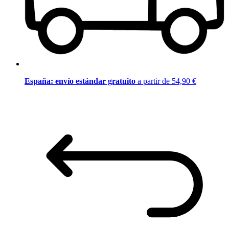
España: envío estándar gratuito
a partir de 54,90 €