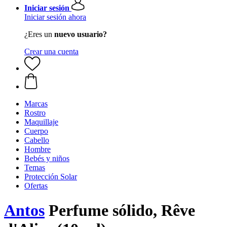
Iniciar sesión
Iniciar sesión ahora
¿Eres un
nuevo usuario?
Crear una cuenta
Marcas
Rostro
Maquillaje
Cuerpo
Cabello
Hombre
Bebés y niños
Temas
Protección Solar
Ofertas
Antos
Perfume sólido, Rêve