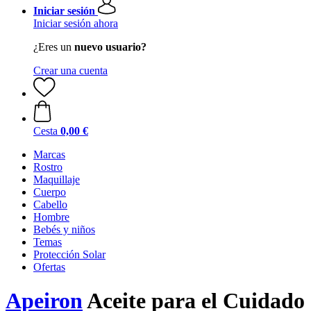
Iniciar sesión
Iniciar sesión ahora
¿Eres un
nuevo usuario?
Crear una cuenta
Cesta
0,00 €
Marcas
Rostro
Maquillaje
Cuerpo
Cabello
Hombre
Bebés y niños
Temas
Protección Solar
Ofertas
Apeiron
Aceite para el Cuidado 