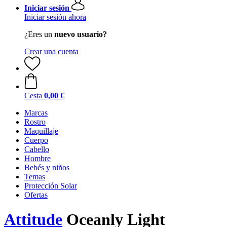
Iniciar sesión
Iniciar sesión ahora
¿Eres un
nuevo usuario?
Crear una cuenta
Cesta
0,00 €
Marcas
Rostro
Maquillaje
Cuerpo
Cabello
Hombre
Bebés y niños
Temas
Protección Solar
Ofertas
Attitude
Oceanly Light