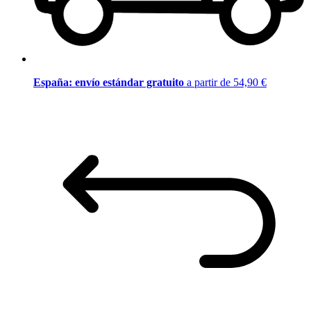
España: envío estándar gratuito
a partir de 54,90 €