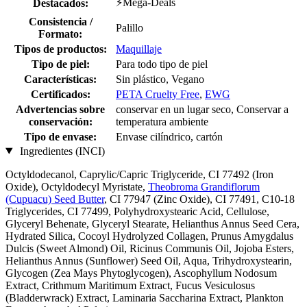
⚡Mega-Deals
Destacados:
Consistencia /
Palillo
Formato:
Tipos de productos:
Maquillaje
Tipo de piel:
Para todo tipo de piel
Características:
Sin plástico, Vegano
Certificados:
PETA Cruelty Free
,
EWG
Advertencias sobre
conservar en un lugar seco, Conservar a
conservación:
temperatura ambiente
Tipo de envase:
Envase cilíndrico, cartón
Ingredientes (INCI)
Octyldodecanol, Caprylic/Capric Triglyceride, CI 77492 (Iron
Oxide), Octyldodecyl Myristate,
Theobroma Grandiflorum
(Cupuacu) Seed Butter
, CI 77947 (Zinc Oxide), CI 77491, C10-18
Triglycerides, CI 77499, Polyhydroxystearic Acid, Cellulose,
Glyceryl Behenate, Glyceryl Stearate, Helianthus Annus Seed Cera,
Hydrated Silica, Cocoyl Hydrolyzed Collagen, Prunus Amygdalus
Dulcis (Sweet Almond) Oil, Ricinus Communis Oil, Jojoba Esters,
Helianthus Annus (Sunflower) Seed Oil, Aqua, Trihydroxystearin,
Glycogen (Zea Mays Phytoglycogen), Ascophyllum Nodosum
Extract, Crithmum Maritimum Extract, Fucus Vesiculosus
(Bladderwrack) Extract, Laminaria Saccharina Extract, Plankton