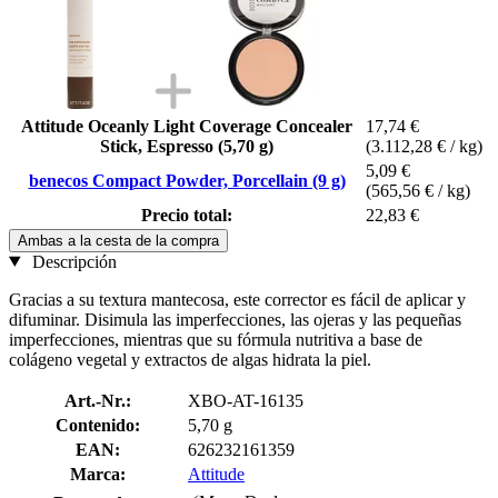
Attitude Oceanly Light Coverage Concealer
17,74 €
Stick, Espresso (5,70 g)
(3.112,28 € / kg)
5,09 €
benecos Compact Powder, Porcellain (9 g)
(565,56 € / kg)
Precio total:
22,83 €
Ambas a la cesta de la compra
Descripción
Gracias a su textura mantecosa, este corrector es fácil de aplicar y
difuminar. Disimula las imperfecciones, las ojeras y las pequeñas
imperfecciones, mientras que su fórmula nutritiva a base de
colágeno vegetal y extractos de algas hidrata la piel.
Art.-Nr.:
XBO-AT-16135
Contenido:
5,70 g
EAN:
626232161359
Marca:
Attitude