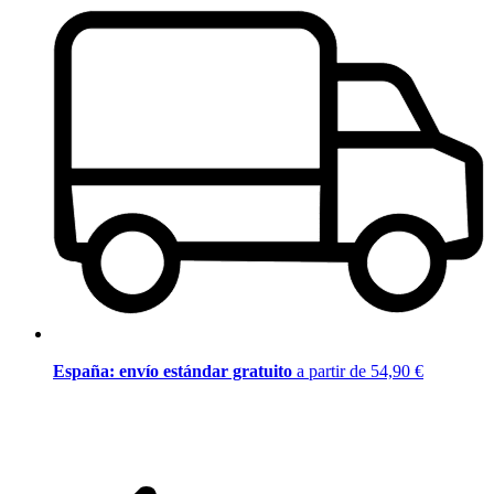
España: envío estándar gratuito
a partir de 54,90 €