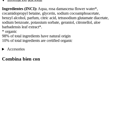
Información adicional
Ingredientes (INCI):
Aqua, rosa damascena flower water*,
cocamidopropyl betaine, glycerin, sodium cocoamphoacetate,
benzyl alcohol, parfum, citric acid, tetrasodium glutamate diacetate,
sodium benzoate, potassium sorbate, geraniol, citronellol, aloe
barbadensis leaf extract*.
* organic
98% of total ingredients have natural origin
10% of total ingredients are certified organic
Accesorios
Combina bien con