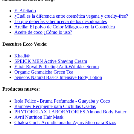
El Afeitado
¿Cuál es la diferencia entre cosmética vegana y cruelty-free?
Lo que deberías saber acerca de los desodorantes
Arcilla: El polvo de Color Milagroso en la Cosmética
Aceite de coco ¿Cómo lo uso?
Descubre Ecco Verde:
Khadi®
SPEICK MEN Active Shaving Cream
Elixir Royal Perfecting Anti-Wrinkles Serum
Organic Genmaicha Green Tea
benecos Natural Basics Intensive Body Lotion
Productos nuevos:
Isola Felice - Bruma Perfumada - Guayaba y Coco
Bambaw Recipiente para Cuchillas Usadas
PHYTORELAX LABORATORIES Almond Body Butter
Avril Nutrition Hair Mask
Chakra Curl - Acondicionador Ayurvédico para Rizos