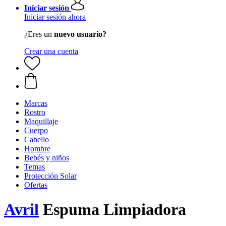
Iniciar sesión
Iniciar sesión ahora
¿Eres un
nuevo usuario?
Crear una cuenta
Marcas
Rostro
Maquillaje
Cuerpo
Cabello
Hombre
Bebés y niños
Temas
Protección Solar
Ofertas
Avril
Espuma Limpiadora