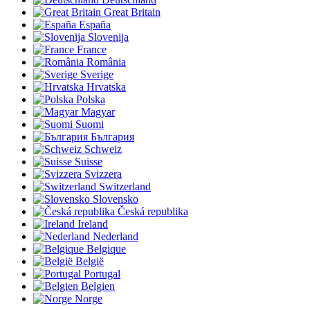
Great Britain
España
Slovenija
France
România
Sverige
Hrvatska
Polska
Magyar
Suomi
България
Schweiz
Suisse
Svizzera
Switzerland
Slovensko
Česká republika
Ireland
Nederland
Belgique
België
Portugal
Belgien
Norge