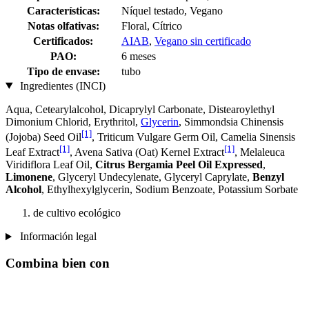
Características:
Níquel testado, Vegano
Notas olfativas:
Floral, Cítrico
Certificados:
AIAB
,
Vegano sin certificado
PAO:
6 meses
Tipo de envase:
tubo
Ingredientes (INCI)
Aqua, Cetearylalcohol, Dicaprylyl Carbonate, Distearoylethyl
Dimonium Chlorid, Erythritol,
Glycerin
, Simmondsia Chinensis
[1]
(Jojoba) Seed Oil
, Triticum Vulgare Germ Oil, Camelia Sinensis
[1]
[1]
Leaf Extract
, Avena Sativa (Oat) Kernel Extract
, Melaleuca
Viridiflora Leaf Oil,
Citrus Bergamia Peel Oil Expressed
,
Limonene
, Glyceryl Undecylenate, Glyceryl Caprylate,
Benzyl
Alcohol
, Ethylhexylglycerin, Sodium Benzoate, Potassium Sorbate
de cultivo ecológico
Información legal
Combina bien con