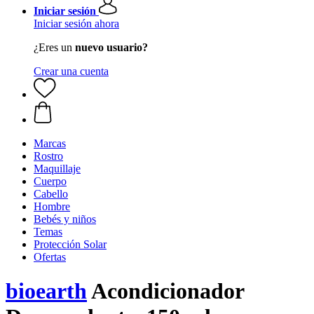
Iniciar sesión
Iniciar sesión ahora
¿Eres un
nuevo usuario?
Crear una cuenta
Marcas
Rostro
Maquillaje
Cuerpo
Cabello
Hombre
Bebés y niños
Temas
Protección Solar
Ofertas
bioearth
Acondicionador