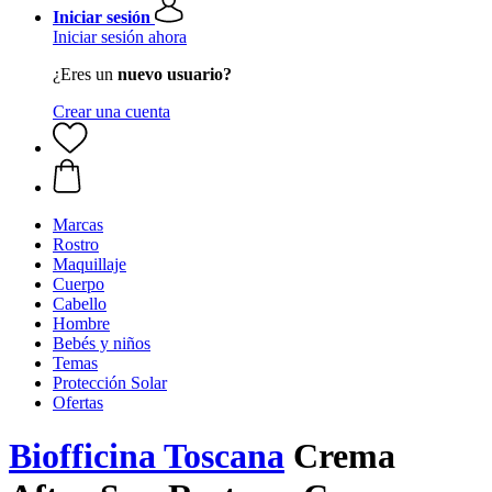
Iniciar sesión
Iniciar sesión ahora
¿Eres un
nuevo usuario?
Crear una cuenta
Marcas
Rostro
Maquillaje
Cuerpo
Cabello
Hombre
Bebés y niños
Temas
Protección Solar
Ofertas
Biofficina Toscana
Crema