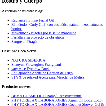
Rostro y Cuerpo
Artículos de nuestro blog:
Radiance Firming Facial Oil
El método "Curly Girl" con cosmética natural: rizos naturales
bonitos
Movember - Bigotes por la salud masculina
Farfalla y su proyecto de obstetricia
Sangre de Dragón
Descubre Ecco Verde:
NATURA SIBERICA
Shaoyun Flowergloss Frangipani
vary vace Eyebrow Brush
La Saponaria Aceite de Germen de Trigo
STYX be relaxed Aceite para Mezclar de Melisa
Productos nuevos:
BEMA COSMETICI Champú Reestructurante
PHYTORELAX LABORATORIES Argan Oil Body Lotion
PHYTORELAX LABORATORIES Coconut Shower Gel &