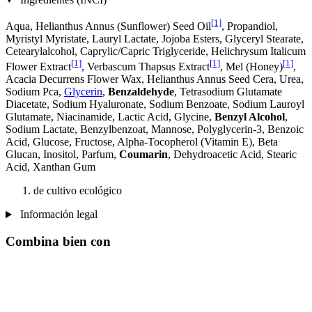
[1]
Aqua, Helianthus Annus (Sunflower) Seed Oil
, Propandiol,
Myristyl Myristate, Lauryl Lactate, Jojoba Esters, Glyceryl Stearate,
Cetearylalcohol, Caprylic/Capric Triglyceride, Helichrysum Italicum
[1]
[1]
[1]
Flower Extract
, Verbascum Thapsus Extract
, Mel (Honey)
,
Acacia Decurrens Flower Wax, Helianthus Annus Seed Cera, Urea,
Sodium Pca,
Glycerin
,
Benzaldehyde
, Tetrasodium Glutamate
Diacetate, Sodium Hyaluronate, Sodium Benzoate, Sodium Lauroyl
Glutamate, Niacinamide, Lactic Acid, Glycine,
Benzyl Alcohol
,
Sodium Lactate, Benzylbenzoat, Mannose, Polyglycerin-3, Benzoic
Acid, Glucose, Fructose, Alpha-Tocopherol (Vitamin E), Beta
Glucan, Inositol, Parfum,
Coumarin
, Dehydroacetic Acid, Stearic
Acid, Xanthan Gum
de cultivo ecológico
Información legal
Combina bien con