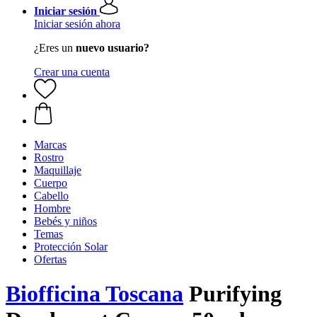
Iniciar sesión
Iniciar sesión ahora
¿Eres un
nuevo usuario?
Crear una cuenta
Marcas
Rostro
Maquillaje
Cuerpo
Cabello
Hombre
Bebés y niños
Temas
Protección Solar
Ofertas
Biofficina Toscana
Purifying