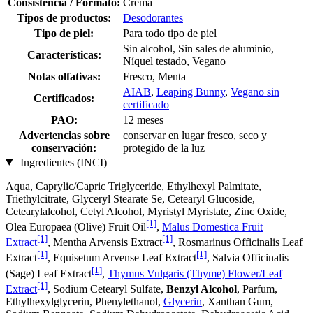
Consistencia / Formato:
Crema
Tipos de productos:
Desodorantes
Tipo de piel:
Para todo tipo de piel
Sin alcohol, Sin sales de aluminio,
Características:
Níquel testado, Vegano
Notas olfativas:
Fresco, Menta
AIAB
,
Leaping Bunny
,
Vegano sin
Certificados:
certificado
PAO:
12 meses
Advertencias sobre
conservar en lugar fresco, seco y
conservación:
protegido de la luz
Ingredientes (INCI)
Aqua, Caprylic/Capric Triglyceride, Ethylhexyl Palmitate,
Triethylcitrate, Glyceryl Stearate Se, Cetearyl Glucoside,
Cetearylalcohol, Cetyl Alcohol, Myristyl Myristate, Zinc Oxide,
[1]
Olea Europaea (Olive) Fruit Oil
,
Malus Domestica Fruit
[1]
[1]
Extract
, Mentha Arvensis Extract
, Rosmarinus Officinalis Leaf
[1]
[1]
Extract
, Equisetum Arvense Leaf Extract
, Salvia Officinalis
[1]
(Sage) Leaf Extract
,
Thymus Vulgaris (Thyme) Flower/Leaf
[1]
Extract
, Sodium Cetearyl Sulfate,
Benzyl Alcohol
, Parfum,
Ethylhexylglycerin, Phenylethanol,
Glycerin
, Xanthan Gum,