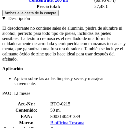
Concentrate, 200 ml
(69,95 € / l)
Precio total:
27,48 €
Ambas a la cesta de la compra
Descripción
El desodorante no contiene sales de aluminio, piedra de alumbre ni
alcohol, perfecto para todo tipo de pieles, incluidas las pieles
sensibles. La textura cremosa es el resultado de una fórmula
cuidadosamente desarrollada y enriquecida con manzanas toscanas y
menta, que garantizan una frescura duradera. También se incluye el
calmante óxido de zinc que lo hace ideal para usar después del
afeitado.
Aplicación
Aplicar sobre las axilas limpias y secas y masajear
suavemente.
PAO: 12 meses
Art.-Nr.:
BTO-0215
Contenido:
50 ml
EAN:
8003140491389
Marca:
Biofficina Toscana