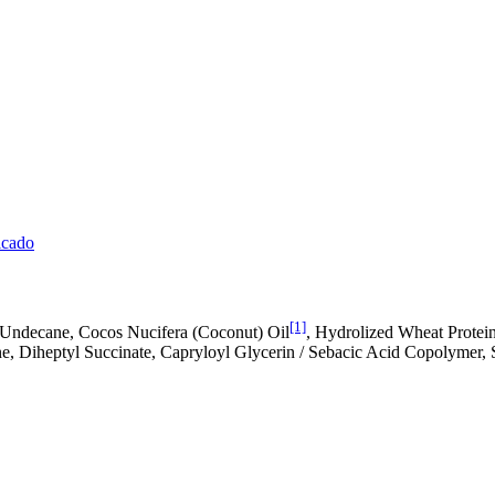
icado
[1]
, Undecane, Cocos Nucifera (Coconut) Oil
, Hydrolized Wheat Protein
ne, Diheptyl Succinate, Capryloyl Glycerin / Sebacic Acid Copolymer