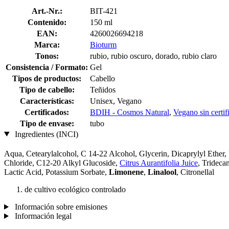
Art.-Nr.:
BIT-421
Contenido:
150 ml
EAN:
4260026694218
Marca:
Bioturm
Tonos:
rubio, rubio oscuro, dorado, rubio claro
Consistencia / Formato:
Gel
Tipos de productos:
Cabello
Tipo de cabello:
Teñidos
Características:
Unisex, Vegano
Certificados:
BDIH - Cosmos Natural
,
Vegano sin certif
Tipo de envase:
tubo
Ingredientes (INCI)
Aqua, Cetearylalcohol, C 14-22 Alcohol, Glycerin, Dicaprylyl Ether
Chloride, C12-20 Alkyl Glucoside,
Citrus Aurantifolia Juice
, Trideca
Lactic Acid, Potassium Sorbate,
Limonene
,
Linalool
, Citronellal
de cultivo ecológico controlado
Información sobre emisiones
Información legal