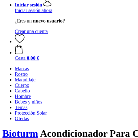
Iniciar sesión
Iniciar sesión ahora
¿Eres un
nuevo usuario?
Crear una cuenta
Cesta
0,00 €
Marcas
Rostro
Maquillaje
Cuerpo
Cabello
Hombre
Bebés y niños
Temas
Protección Solar
Ofertas
Bioturm
Acondicionador Para C