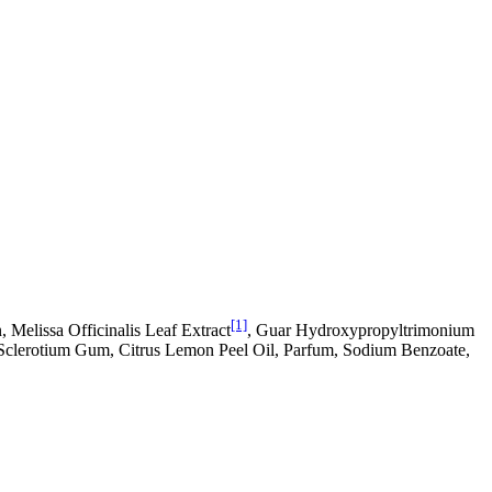
[1]
, Melissa Officinalis Leaf Extract
, Guar Hydroxypropyltrimonium
, Sclerotium Gum, Citrus Lemon Peel Oil, Parfum, Sodium Benzoate,