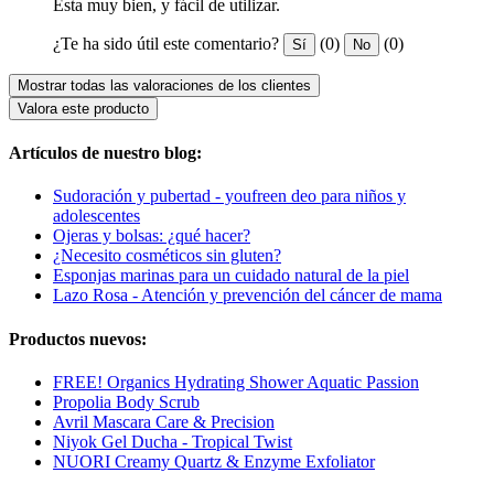
Esta muy bien, y fácil de utilizar.
¿Te ha sido útil este comentario?
(0)
(0)
Sí
No
Mostrar todas las valoraciones de los clientes
Valora este producto
Artículos de nuestro blog:
Sudoración y pubertad - youfreen deo para niños y
adolescentes
Ojeras y bolsas: ¿qué hacer?
¿Necesito cosméticos sin gluten?
Esponjas marinas para un cuidado natural de la piel
Lazo Rosa - Atención y prevención del cáncer de mama
Productos nuevos:
FREE! Organics Hydrating Shower Aquatic Passion
Propolia Body Scrub
Avril Mascara Care & Precision
Niyok Gel Ducha - Tropical Twist
NUORI Creamy Quartz & Enzyme Exfoliator