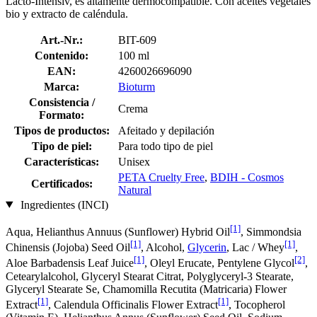
Lacto-Intensiv, es altamente dermocompatible. Con aceites vegetales
bio y extracto de caléndula.
Art.-Nr.:
BIT-609
Contenido:
100 ml
EAN:
4260026696090
Marca:
Bioturm
Consistencia /
Crema
Formato:
Tipos de productos:
Afeitado y depilación
Tipo de piel:
Para todo tipo de piel
Características:
Unisex
PETA Cruelty Free
,
BDIH - Cosmos
Certificados:
Natural
Ingredientes (INCI)
[1]
Aqua, Helianthus Annuus (Sunflower) Hybrid Oil
, Simmondsia
[1]
[1]
Chinensis (Jojoba) Seed Oil
, Alcohol,
Glycerin
, Lac / Whey
,
[1]
[2]
Aloe Barbadensis Leaf Juice
, Oleyl Erucate, Pentylene Glycol
,
Cetearylalcohol, Glyceryl Stearat Citrat, Polyglyceryl-3 Stearate,
Glyceryl Stearate Se, Chamomilla Recutita (Matricaria) Flower
[1]
[1]
Extract
, Calendula Officinalis Flower Extract
, Tocopherol