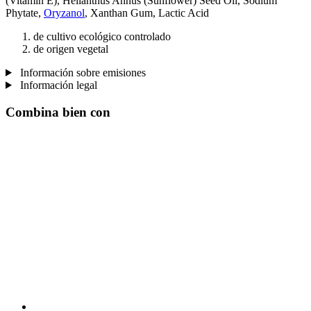
(Vitamin E), Helianthus Annus (Sunflower) Seed Oil, Sodium
Phytate,
Oryzanol
, Xanthan Gum, Lactic Acid
de cultivo ecológico controlado
de origen vegetal
Información sobre emisiones
Información legal
Combina bien con