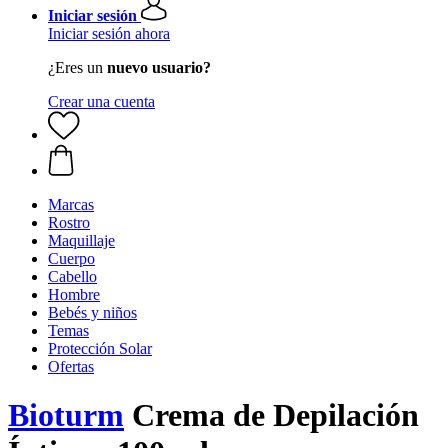
Iniciar sesión
Iniciar sesión ahora
¿Eres un
nuevo usuario?
Crear una cuenta
Marcas
Rostro
Maquillaje
Cuerpo
Cabello
Hombre
Bebés y niños
Temas
Protección Solar
Ofertas
Bioturm
Crema de Depilación