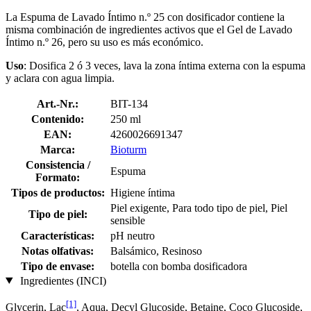
La Espuma de Lavado Íntimo n.º 25 con dosificador contiene la
misma combinación de ingredientes activos que el Gel de Lavado
Íntimo n.º 26, pero su uso es más económico.
Uso
: Dosifica 2 ó 3 veces, lava la zona íntima externa con la espuma
y aclara con agua limpia.
Art.-Nr.:
BIT-134
Contenido:
250 ml
EAN:
4260026691347
Marca:
Bioturm
Consistencia /
Espuma
Formato:
Tipos de productos:
Higiene íntima
Piel exigente, Para todo tipo de piel, Piel
Tipo de piel:
sensible
Características:
pH neutro
Notas olfativas:
Balsámico, Resinoso
Tipo de envase:
botella con bomba dosificadora
Ingredientes (INCI)
[1]
Glycerin, Lac
, Aqua, Decyl Glucoside, Betaine, Coco Glucoside,