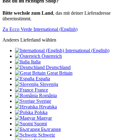
Bist du im richtigen Shop?
Bitte wechsle zum Land
, das mit deiner Lieferadresse
übereinstimmt.
Zu Ecco Verde International (English)
Anderes Lieferland wählen
International (English)
Österreich
Italia
Deutschland
Great Britain
España
Slovenija
France
România
Sverige
Hrvatska
Polska
Magyar
Suomi
България
Schweiz