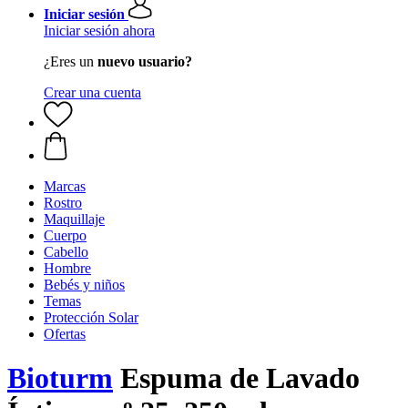
Iniciar sesión
Iniciar sesión ahora
¿Eres un
nuevo usuario?
Crear una cuenta
Marcas
Rostro
Maquillaje
Cuerpo
Cabello
Hombre
Bebés y niños
Temas
Protección Solar
Ofertas
Bioturm
Espuma de Lavado