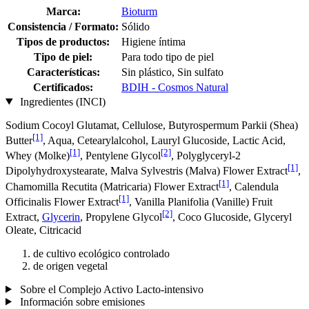
Marca:
Bioturm
Consistencia / Formato:
Sólido
Tipos de productos:
Higiene íntima
Tipo de piel:
Para todo tipo de piel
Características:
Sin plástico, Sin sulfato
Certificados:
BDIH - Cosmos Natural
Ingredientes (INCI)
Sodium Cocoyl Glutamat, Cellulose, Butyrospermum Parkii (Shea)
[1]
Butter
, Aqua, Cetearylalcohol, Lauryl Glucoside, Lactic Acid,
[1]
[2]
Whey (Molke)
, Pentylene Glycol
, Polyglyceryl-2
[1]
Dipolyhydroxystearate, Malva Sylvestris (Malva) Flower Extract
,
[1]
Chamomilla Recutita (Matricaria) Flower Extract
, Calendula
[1]
Officinalis Flower Extract
, Vanilla Planifolia (Vanille) Fruit
[2]
Extract,
Glycerin
, Propylene Glycol
, Coco Glucoside, Glyceryl
Oleate, Citricacid
de cultivo ecológico controlado
de origen vegetal
Sobre el Complejo Activo Lacto-intensivo
Información sobre emisiones