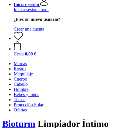
Iniciar sesión
Iniciar sesión ahora
¿Eres un
nuevo usuario?
Crear una cuenta
Cesta
0,00 €
Marcas
Rostro
Maquillaje
Cuerpo
Cabello
Hombre
Bebés y niños
Temas
Protección Solar
Ofertas
Bioturm
Limpiador Íntimo