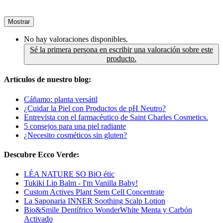
Mostrar
No hay valoraciones disponibles.
Sé la primera persona en escribir una valoración sobre este
producto.
Artículos de nuestro blog:
Cáñamo: planta versátil
¿Cuidar la Piel con Productos de pH Neutro?
Entrevista con el farmacéutico de Saint Charles Cosmetics.
5 consejos para una piel radiante
¿Necesito cosméticos sin gluten?
Descubre Ecco Verde:
LÉA NATURE SO BiO étic
Tukiki Lip Balm - I'm Vanilla Baby!
Custom Actives Plant Stem Cell Concentrate
La Saponaria INNER Soothing Scalp Lotion
Bio&Smile Dentífrico WonderWhite Menta y Carbón
Activado