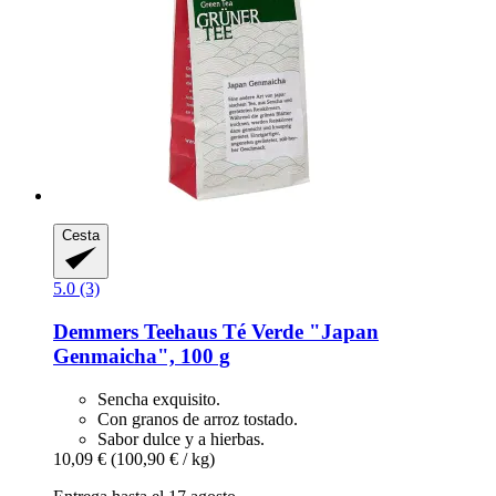
Cesta
5.0 (3)
Demmers Teehaus
Té Verde "Japan
Genmaicha", 100 g
Sencha exquisito.
Con granos de arroz tostado.
Sabor dulce y a hierbas.
10,09 €
(100,90 € / kg)