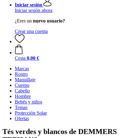
Iniciar sesión
Iniciar sesión ahora
¿Eres un
nuevo usuario?
Crear una cuenta
Cesta
0,00 €
Marcas
Rostro
Maquillaje
Cuerpo
Cabello
Hombre
Bebés y niños
Temas
Protección Solar
Ofertas
Tés verdes y blancos de DEMMERS