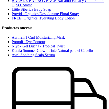
BALADE EN PROVENCE Bálsamo Facial y Contorno de
Ojos Homme
Little Siberica Baby Soap
Provida Organics Desodorante Floral Spray
FREE! Organics Hydrating Body Lotion
Productos nuevos:
Avril 2in1 Curl Moisturizing Mask
Propolia Eye Contour
Niyok Gel Ducha - Tropical Twist
Kerala Summer Glow - Tinte Natural para el Cabello
Avril Soothing Scalp Serum