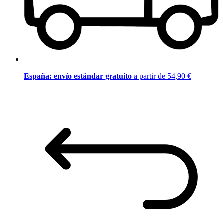
España: envío estándar gratuito
a partir de 54,90 €