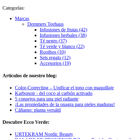
Categorías:
Marcas
Demmers Teehaus
Infusiones de frutas (42)
Infusiones herbales (38)
Té negro (37)
Té verde y blanco (22)
Rooibos (10)
Sets regalo (12)
Accesorios (19)
Artículos de nuestro blog:
Color-Correcting – Unificar el tono con maquillaje
Karbonoir - del coco al carbón activado
5 consejos para una piel radiante
¡Las propiedades de la onagra para pieles maduras!
Cáñamo: planta versátil
Descubre Ecco Verde:
URTEKRAM Nordic Beauty