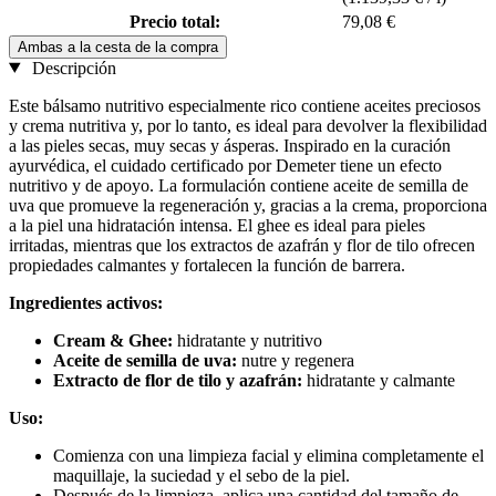
Precio total:
79,08 €
Ambas a la cesta de la compra
Descripción
Este bálsamo nutritivo especialmente rico contiene aceites preciosos
y crema nutritiva y, por lo tanto, es ideal para devolver la flexibilidad
a las pieles secas, muy secas y ásperas. Inspirado en la curación
ayurvédica, el cuidado certificado por Demeter tiene un efecto
nutritivo y de apoyo. La formulación contiene aceite de semilla de
uva que promueve la regeneración y, gracias a la crema, proporciona
a la piel una hidratación intensa. El ghee es ideal para pieles
irritadas, mientras que los extractos de azafrán y flor de tilo ofrecen
propiedades calmantes y fortalecen la función de barrera.
Ingredientes activos:
Cream & Ghee:
hidratante y nutritivo
Aceite de semilla de uva:
nutre y regenera
Extracto de flor de tilo y azafrán:
hidratante y calmante
Uso:
Comienza con una limpieza facial y elimina completamente el
maquillaje, la suciedad y el sebo de la piel.
Después de la limpieza, aplica una cantidad del tamaño de