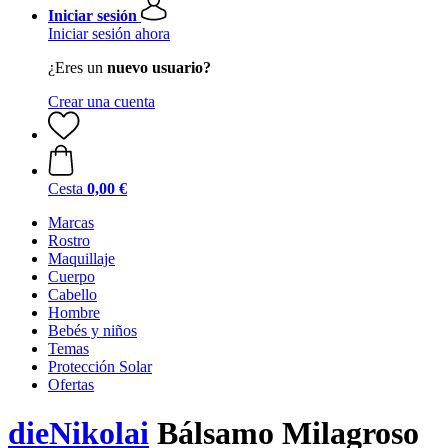
Iniciar sesión
Iniciar sesión ahora
¿Eres un
nuevo usuario?
Crear una cuenta
Cesta
0,00 €
Marcas
Rostro
Maquillaje
Cuerpo
Cabello
Hombre
Bebés y niños
Temas
Protección Solar
Ofertas
dieNikolai
Bálsamo Milagroso