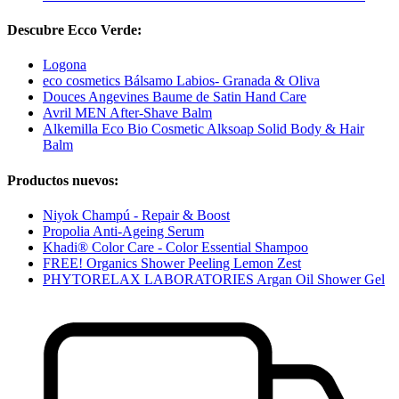
Descubre Ecco Verde:
Logona
eco cosmetics Bálsamo Labios- Granada & Oliva
Douces Angevines Baume de Satin Hand Care
Avril MEN After-Shave Balm
Alkemilla Eco Bio Cosmetic Alksoap Solid Body & Hair
Balm
Productos nuevos:
Niyok Champú - Repair & Boost
Propolia Anti-Ageing Serum
Khadi® Color Care - Color Essential Shampoo
FREE! Organics Shower Peeling Lemon Zest
PHYTORELAX LABORATORIES Argan Oil Shower Gel