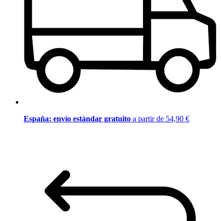
España: envío estándar gratuito
a partir de 54,90 €