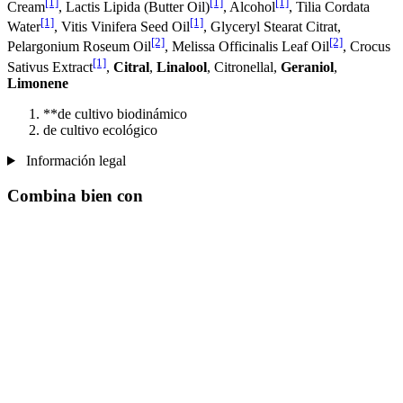
[1]
[1]
[1]
Cream
, Lactis Lipida (Butter Oil)
, Alcohol
, Tilia Cordata
[1]
[1]
Water
, Vitis Vinifera Seed Oil
, Glyceryl Stearat Citrat,
[2]
[2]
Pelargonium Roseum Oil
, Melissa Officinalis Leaf Oil
, Crocus
[1]
Sativus Extract
,
Citral
,
Linalool
, Citronellal,
Geraniol
,
Limonene
**de cultivo biodinámico
de cultivo ecológico
Información legal
Combina bien con