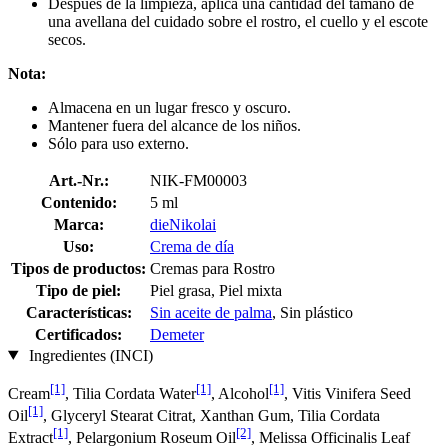
Después de la limpieza, aplica una cantidad del tamaño de
una avellana del cuidado sobre el rostro, el cuello y el escote
secos.
Nota:
Almacena en un lugar fresco y oscuro.
Mantener fuera del alcance de los niños.
Sólo para uso externo.
Art.-Nr.:
NIK-FM00003
Contenido:
5 ml
Marca:
dieNikolai
Uso:
Crema de día
Tipos de productos:
Cremas para Rostro
Tipo de piel:
Piel grasa, Piel mixta
Características:
Sin aceite de palma
, Sin plástico
Certificados:
Demeter
Ingredientes (INCI)
[1]
[1]
[1]
Cream
, Tilia Cordata Water
, Alcohol
, Vitis Vinifera Seed
[1]
Oil
, Glyceryl Stearat Citrat, Xanthan Gum, Tilia Cordata
[1]
[2]
Extract
, Pelargonium Roseum Oil
, Melissa Officinalis Leaf