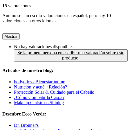
15
valoraciones
Aún no se han escrito valoraciones en español, pero hay 10
valoraciones en otros idiomas.
Mostrar
No hay valoraciones disponibles.
Sé la primera persona en escribir una valoración sobre este
producto.
Artículos de nuestro blog:
bodyotics - Bienestar íntimo
Nutrición y acné: ¿Relación?
Protección Solar & Cuidado para el Cabello
¿Cómo Combatir la Caspa?
Makeup Christmas Shining
Descubre Ecco Verde:
Dr. Bronner's