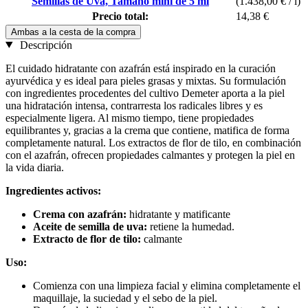
Semillas de Uva, Tamaño mini de 5 ml
(1.438,00 € / l)
Precio total:
14,38 €
Ambas a la cesta de la compra
Descripción
El cuidado hidratante con azafrán está inspirado en la curación
ayurvédica y es ideal para pieles grasas y mixtas. Su formulación
con ingredientes procedentes del cultivo Demeter aporta a la piel
una hidratación intensa, contrarresta los radicales libres y es
especialmente ligera. Al mismo tiempo, tiene propiedades
equilibrantes y, gracias a la crema que contiene, matifica de forma
completamente natural. Los extractos de flor de tilo, en combinación
con el azafrán, ofrecen propiedades calmantes y protegen la piel en
la vida diaria.
Ingredientes activos:
Crema con azafrán:
hidratante y matificante
Aceite de semilla de uva:
retiene la humedad.
Extracto de flor de tilo:
calmante
Uso:
Comienza con una limpieza facial y elimina completamente el
maquillaje, la suciedad y el sebo de la piel.