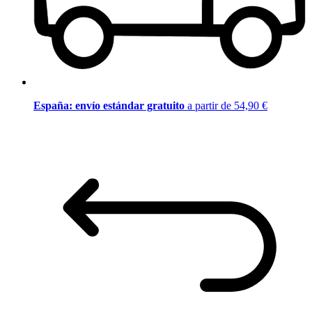
España: envío estándar gratuito
a partir de 54,90 €