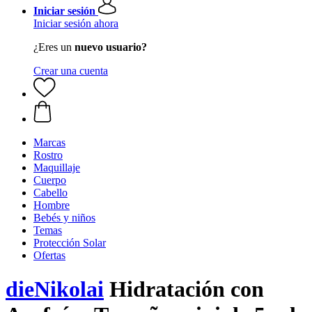
Iniciar sesión
Iniciar sesión ahora
¿Eres un
nuevo usuario?
Crear una cuenta
Marcas
Rostro
Maquillaje
Cuerpo
Cabello
Hombre
Bebés y niños
Temas
Protección Solar
Ofertas
dieNikolai
Hidratación con