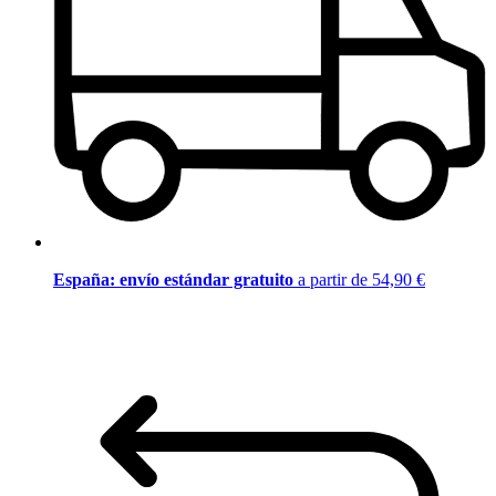
España: envío estándar gratuito
a partir de 54,90 €