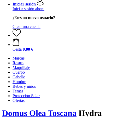
Iniciar sesión
Iniciar sesión ahora
¿Eres un
nuevo usuario?
Crear una cuenta
Cesta
0,00 €
Marcas
Rostro
Maquillaje
Cuerpo
Cabello
Hombre
Bebés y niños
Temas
Protección Solar
Ofertas
Domus Olea Toscana
Hydra