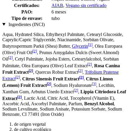
Certificados:
AIAB
,
Vegano sin certificado
PAO:
6 meses
Tipo de envase:
tubo
Ingredientes (INCI)
Aqua, Hydrated Silica, Ethylhexyl Palmitate, Cetearyl Glucoside,
Caprylic/Capric Triglyceride, Niacinamide, Sorbitan Olivate,
[1]
Butyrospermum Parkii (Shea) Butter,
Glycerin
, Olea Europaea
[2]
(Olive) Fruit Oil
, Prunus Amygdalus Dulcis (Sweet Almond)
[2]
Oil
, Cetyl Palmitate, Jojoba Esters, Cetearylalcohol, Sorbitan
[2]
Palmitate, Olea Europaea (Olive) Leaf Extract
,
Rosa Canina
[2]
[2]
Fruit Extract
, Quercus Robur Extract
,
Trifolium Pratense
[2]
[2]
Extract
,
Citrus Sinensis Fruit Extract
,
Citrus Limon
[2]
[3]
(Lemon) Fruit Extract
, Sodium Hyaluronate
, Lecithin,
[2]
Xanthan Gum, Arbutus Unedo Extract
,
Lippia Citriodora Leaf
[2]
Extract
, Lactic Acid, Citric Acid, Tocopherol (Vitamin E),
Ascorbic Acid, Ascorbyl Palmitate, Parfum,
Benzyl Alcohol
,
Sodium Levulinate, Sodium Anisate, Potassium Sorbate, Sodium
Benzoate, CI 77491 (Iron Oxide)
de origen vegetal
de cultivo ecológico