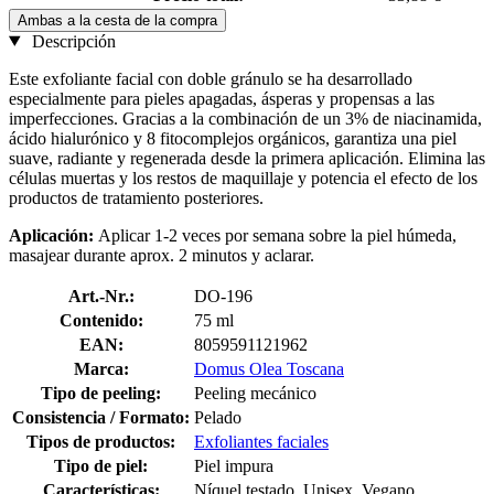
Ambas a la cesta de la compra
Descripción
Este exfoliante facial con doble gránulo se ha desarrollado
especialmente para pieles apagadas, ásperas y propensas a las
imperfecciones. Gracias a la combinación de un 3% de niacinamida,
ácido hialurónico y 8 fitocomplejos orgánicos, garantiza una piel
suave, radiante y regenerada desde la primera aplicación. Elimina las
células muertas y los restos de maquillaje y potencia el efecto de los
productos de tratamiento posteriores.
Aplicación:
Aplicar 1-2 veces por semana sobre la piel húmeda,
masajear durante aprox. 2 minutos y aclarar.
Art.-Nr.:
DO-196
Contenido:
75 ml
EAN:
8059591121962
Marca:
Domus Olea Toscana
Tipo de peeling:
Peeling mecánico
Consistencia / Formato:
Pelado
Tipos de productos:
Exfoliantes faciales
Tipo de piel:
Piel impura
Características:
Níquel testado, Unisex, Vegano