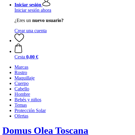
Iniciar sesión
Iniciar sesión ahora
¿Eres un
nuevo usuario?
Crear una cuenta
Cesta
0,00 €
Marcas
Rostro
Maquillaje
Cuerpo
Cabello
Hombre
Bebés y niños
Temas
Protección Solar
Ofertas
Domus Olea Toscana