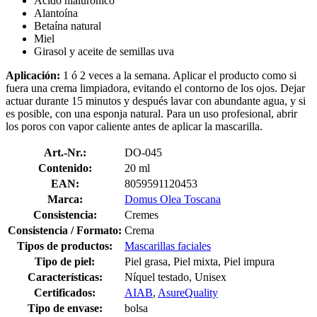
Ácido hialurónico
Alantoína
Betaína natural
Miel
Girasol y aceite de semillas uva
Aplicación:
1 ó 2 veces a la semana. Aplicar el producto como si
fuera una crema limpiadora, evitando el contorno de los ojos. Dejar
actuar durante 15 minutos y después lavar con abundante agua, y si
es posible, con una esponja natural. Para un uso profesional, abrir
los poros con vapor caliente antes de aplicar la mascarilla.
Art.-Nr.:
DO-045
Contenido:
20 ml
EAN:
8059591120453
Marca:
Domus Olea Toscana
Consistencia:
Cremes
Consistencia / Formato:
Crema
Tipos de productos:
Mascarillas faciales
Tipo de piel:
Piel grasa, Piel mixta, Piel impura
Características:
Níquel testado, Unisex
Certificados:
AIAB
,
AsureQuality
Tipo de envase:
bolsa