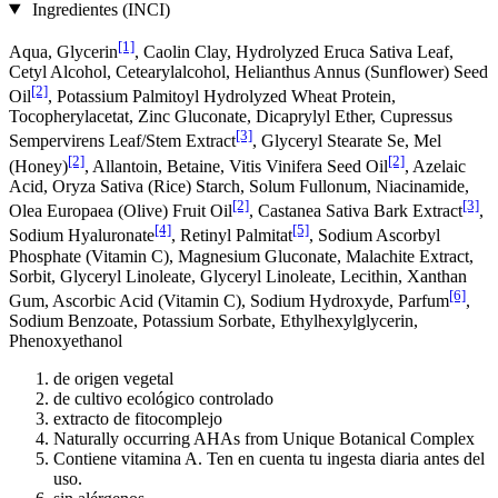
Ingredientes (INCI)
[1]
Aqua, Glycerin
, Caolin Clay, Hydrolyzed Eruca Sativa Leaf,
Cetyl Alcohol, Cetearylalcohol, Helianthus Annus (Sunflower) Seed
[2]
Oil
, Potassium Palmitoyl Hydrolyzed Wheat Protein,
Tocopherylacetat, Zinc Gluconate, Dicaprylyl Ether, Cupressus
[3]
Sempervirens Leaf/Stem Extract
, Glyceryl Stearate Se, Mel
[2]
[2]
(Honey)
, Allantoin, Betaine, Vitis Vinifera Seed Oil
, Azelaic
Acid, Oryza Sativa (Rice) Starch, Solum Fullonum, Niacinamide,
[2]
[3]
Olea Europaea (Olive) Fruit Oil
, Castanea Sativa Bark Extract
,
[4]
[5]
Sodium Hyaluronate
, Retinyl Palmitat
, Sodium Ascorbyl
Phosphate (Vitamin C), Magnesium Gluconate, Malachite Extract,
Sorbit, Glyceryl Linoleate, Glyceryl Linoleate, Lecithin, Xanthan
[6]
Gum, Ascorbic Acid (Vitamin C), Sodium Hydroxyde, Parfum
,
Sodium Benzoate, Potassium Sorbate, Ethylhexylglycerin,
Phenoxyethanol
de origen vegetal
de cultivo ecológico controlado
extracto de fitocomplejo
Naturally occurring AHAs from Unique Botanical Complex
Contiene vitamina A. Ten en cuenta tu ingesta diaria antes del
uso.