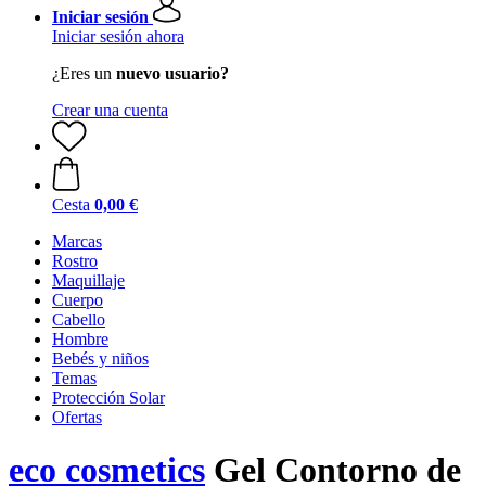
Iniciar sesión
Iniciar sesión ahora
¿Eres un
nuevo usuario?
Crear una cuenta
Cesta
0,00 €
Marcas
Rostro
Maquillaje
Cuerpo
Cabello
Hombre
Bebés y niños
Temas
Protección Solar
Ofertas
eco cosmetics
Gel Contorno de