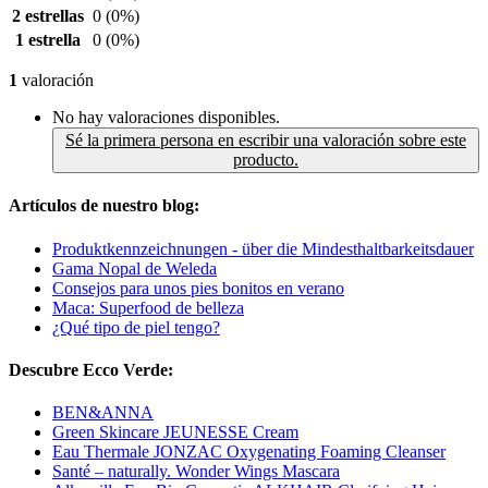
2 estrellas
0
(0%)
1 estrella
0
(0%)
1
valoración
No hay valoraciones disponibles.
Sé la primera persona en escribir una valoración sobre este
producto.
Artículos de nuestro blog:
Produktkennzeichnungen - über die Mindesthaltbarkeitsdauer
Gama Nopal de Weleda
Consejos para unos pies bonitos en verano
Maca: Superfood de belleza
¿Qué tipo de piel tengo?
Descubre Ecco Verde:
BEN&ANNA
Green Skincare JEUNESSE Cream
Eau Thermale JONZAC Oxygenating Foaming Cleanser
Santé – naturally. Wonder Wings Mascara