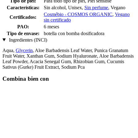
Tipo de piel:
Para todo tipo de piel, Piel sensible
Características:
Sin alcohol, Unisex,
Sin perfume
, Vegano
Cosmébio - COSMOS ORGANIC
,
Vegano
Certificados:
sin certificado
PAO:
6 meses
Tipo de envase:
botella con bomba dosificadora
Ingredientes (INCI)
Aqua,
Glycerin
, Aloe Barbadensis Leaf Water, Punica Granatum
Fruit Water, Xanthan Gum, Sodium Hyaluronate, Aloe Barbadensis
Leaf Powder, Acacia Senegal Gum, Rhizobian Gum, Cucumis
Sativus (Gurke) Fruit Extract, Sodium Pca
Combina bien con