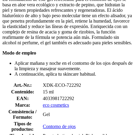
basa en aloe vera ecológico y extracto de pepino, que hidratan la
piel y tienen propiedades refrescantes y regeneradoras. El ácido
hialurónico de alto y bajo peso molecular tiene un efecto alisador, ya
que penetra profundamente en la piel, retiene la humedad, favorece
la elasticidad y reduce las líneas de expresión. Enriquecida con un
complejo de resina de acacia y goma de rizobios, la función
reafirmante de la fórmula se potencia aún más. Formulado sin
alcohol ni perfume, el gel también es adecuado para pieles sensibles.
Modo de empleo
Aplicar mañana y noche en el contorno de los ojos después de
la limpieza y masajear suavemente.
A continuación, aplica tu skincare habitual.
Art.-Nr.:
XDK-ECO-722292
Contenido:
15 ml
EAN:
4033981722292
Marca:
eco cosmetics
Consistencia /
Gel
Formato:
Tipos de
Contorno de ojos
productos: