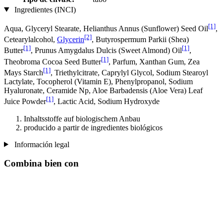
Ingredientes (INCI)
[1]
Aqua, Glyceryl Stearate, Helianthus Annus (Sunflower) Seed Oil
,
[2]
Cetearylalcohol,
Glycerin
, Butyrospermum Parkii (Shea)
[1]
[1]
Butter
, Prunus Amygdalus Dulcis (Sweet Almond) Oil
,
[1]
Theobroma Cocoa Seed Butter
, Parfum, Xanthan Gum, Zea
[1]
Mays Starch
, Triethylcitrate, Caprylyl Glycol, Sodium Stearoyl
Lactylate, Tocopherol (Vitamin E), Phenylpropanol, Sodium
Hyaluronate, Ceramide Np, Aloe Barbadensis (Aloe Vera) Leaf
[1]
Juice Powder
, Lactic Acid, Sodium Hydroxyde
Inhaltsstoffe auf biologischem Anbau
producido a partir de ingredientes biológicos
Información legal
Combina bien con