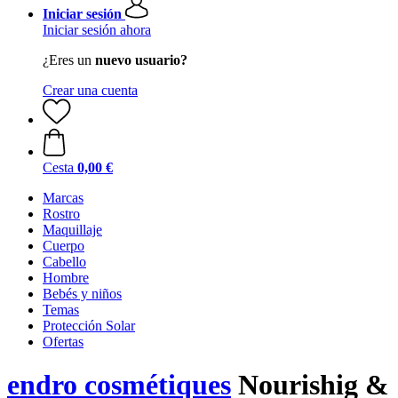
Iniciar sesión
Iniciar sesión ahora
¿Eres un
nuevo usuario?
Crear una cuenta
Cesta
0,00 €
Marcas
Rostro
Maquillaje
Cuerpo
Cabello
Hombre
Bebés y niños
Temas
Protección Solar
Ofertas
endro cosmétiques
Nourishig &