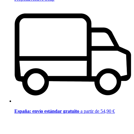
España: envío estándar gratuito
a partir de 54,90 €