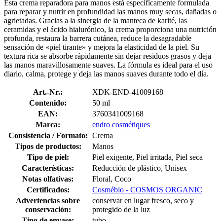
Esta crema reparadora para manos está específicamente formulada
para reparar y nutrir en profundidad las manos muy secas, dañadas o
agrietadas. Gracias a la sinergia de la manteca de karité, las
ceramidas y el ácido hialurónico, la crema proporciona una nutrición
profunda, restaura la barrera cutánea, reduce la desagradable
sensación de «piel tirante» y mejora la elasticidad de la piel. Su
textura rica se absorbe rápidamente sin dejar residuos grasos y deja
las manos maravillosamente suaves. La fórmula es ideal para el uso
diario, calma, protege y deja las manos suaves durante todo el día.
Art.-Nr.:
XDK-END-41009168
Contenido:
50 ml
EAN:
3760341009168
Marca:
endro cosmétiques
Consistencia / Formato:
Crema
Tipos de productos:
Manos
Tipo de piel:
Piel exigente, Piel irritada, Piel seca
Características:
Reducción de plástico, Unisex
Notas olfativas:
Floral, Coco
Certificados:
Cosmébio - COSMOS ORGANIC
Advertencias sobre
conservar en lugar fresco, seco y
conservación:
protegido de la luz
Tipo de envase:
tubo