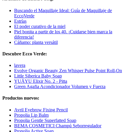
Buscando el Maquillaje Ideal: Guía de Maquillaje de
EccoVerde
Estrías
El poder curativo de la miel
Piel bonita a partir de los 40. ¡Cuidarse bien marca la
diferencia!
Cáñamo: planta versátil
Descubre Ecco Verde:
lavera
Evolve Organic Beauty Zen Whisper Pulse Point Roll-On
Little Siberica Baby Soap
YUĀYU Elixir No. 2 - Pitta
Green Agafia Acondicionador Volumen y Fuerza
Productos nuevos:
Avril Eyebrow Fixing Pencil
Propolia Lip Balm
Propolia Gentle Superfatted Soap
BEMA COSMETICI Champú Seborregulador
Propolia Active Soap