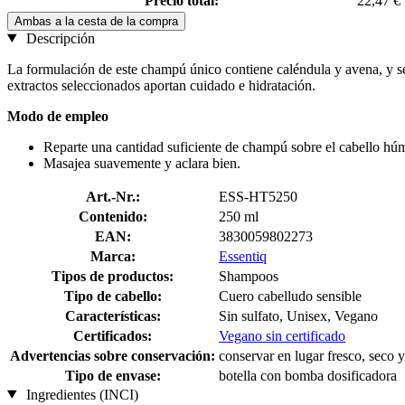
Precio total:
22,47 €
Ambas a la cesta de la compra
Descripción
La formulación de este champú único contiene caléndula y avena, y se 
extractos seleccionados aportan cuidado e hidratación.
Modo de empleo
Reparte una cantidad suficiente de champú sobre el cabello h
Masajea suavemente y aclara bien.
Art.-Nr.:
ESS-HT5250
Contenido:
250 ml
EAN:
3830059802273
Marca:
Essentiq
Tipos de productos:
Shampoos
Tipo de cabello:
Cuero cabelludo sensible
Características:
Sin sulfato, Unisex, Vegano
Certificados:
Vegano sin certificado
Advertencias sobre conservación:
conservar en lugar fresco, seco y
Tipo de envase:
botella con bomba dosificadora
Ingredientes (INCI)