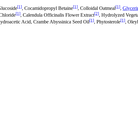
[1]
[1]
[1]
Glucoside
, Cocamidopropyl Betaine
, Colloidal Oatmeal
,
Glyceri
[1]
[2]
Chloride
, Calendula Officinalis Flower Extract
, Hydrolyzed Vegeta
[1]
[1]
ydroacetic Acid, Crambe Abyssinica Seed Oil
, Phytosterole
, Oley