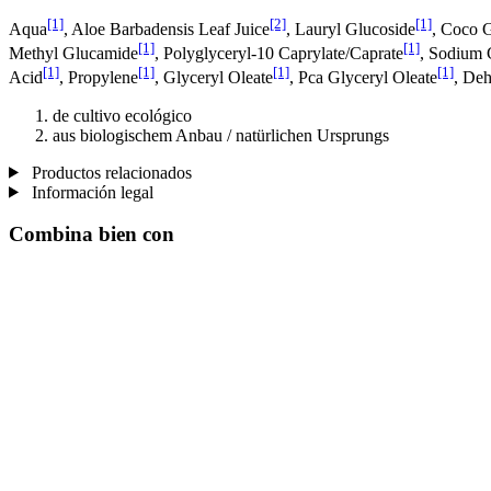
[1]
[2]
[1]
Aqua
, Aloe Barbadensis Leaf Juice
, Lauryl Glucoside
, Coco 
[1]
[1]
Methyl Glucamide
, Polyglyceryl-10 Caprylate/Caprate
, Sodium 
[1]
[1]
[1]
[1]
Acid
, Propylene
, Glyceryl Oleate
, Pca Glyceryl Oleate
, Deh
de cultivo ecológico
aus biologischem Anbau / natürlichen Ursprungs
Productos relacionados
Información legal
Combina bien con