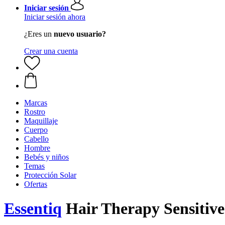
Iniciar sesión
Iniciar sesión ahora
¿Eres un
nuevo usuario?
Crear una cuenta
Marcas
Rostro
Maquillaje
Cuerpo
Cabello
Hombre
Bebés y niños
Temas
Protección Solar
Ofertas
Essentiq
Hair Therapy Sensitiv