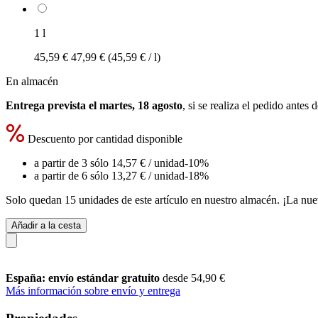
1 l
45,59 €
47,99 €
(45,59 € / l)
En almacén
Entrega prevista el martes, 18 agosto
, si se realiza el pedido antes 
Descuento por cantidad disponible
a partir de 3 sólo
14,57 €
/ unidad
-10%
a partir de 6 sólo
13,27 €
/ unidad
-18%
Solo quedan 15 unidades de este artículo en nuestro almacén. ¡La nue
Añadir a la cesta
España: envío estándar gratuito
desde 54,90 €
Más información sobre envío y entrega