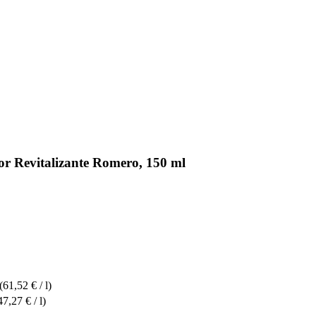
r Revitalizante Romero, 150 ml
(61,52 € / l)
47,27 € / l)