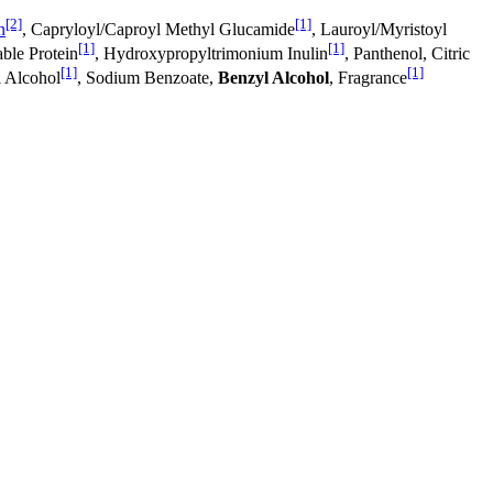
[2]
[1]
n
, Capryloyl/Caproyl Methyl Glucamide
, Lauroyl/Myristoyl
[1]
[1]
ble Protein
, Hydroxypropyltrimonium Inulin
, Panthenol, Citric
[1]
[1]
l Alcohol
, Sodium Benzoate,
Benzyl Alcohol
, Fragrance