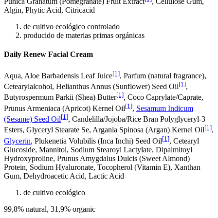
Punica Granatum (Pomegranate) Fruit Extract
, Cellulose Gum,
Algin, Phytic Acid, Citricacid
de cultivo ecológico controlado
producido de materias primas orgánicas
Daily Renew Facial Cream
[1]
Aqua, Aloe Barbadensis Leaf Juice
, Parfum (natural fragrance),
[1]
Cetearylalcohol, Helianthus Annus (Sunflower) Seed Oil
,
[1]
Butyrospermum Parkii (Shea) Butter
, Coco Caprylate/Caprate,
[1]
Prunus Armeniaca (Apricot) Kernel Oil
,
Sesamum Indicum
[1]
(Sesame) Seed Oil
, Candelilla/Jojoba/Rice Bran Polyglyceryl-3
[1]
Esters, Glyceryl Stearate Se, Argania Spinosa (Argan) Kernel Oil
,
[1]
Glycerin
, Plukenetia Volubilis (Inca Inchi) Seed Oil
, Cetearyl
Glucoside, Mannitol, Sodium Stearoyl Lactylate, Dipalmitoyl
Hydroxyproline, Prunus Amygdalus Dulcis (Sweet Almond)
Protein, Sodium Hyaluronate, Tocopherol (Vitamin E), Xanthan
Gum, Dehydroacetic Acid, Lactic Acid
de cultivo ecológico
99,8% natural, 31,9% organic