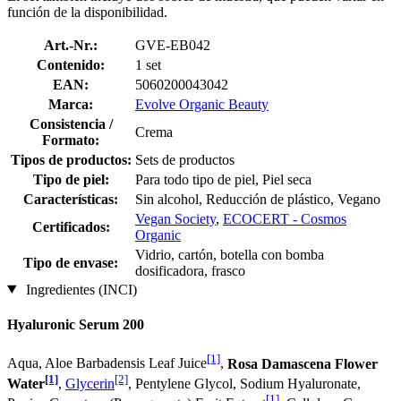
función de la disponibilidad.
Art.-Nr.:
GVE-EB042
Contenido:
1 set
EAN:
5060200043042
Marca:
Evolve Organic Beauty
Consistencia /
Crema
Formato:
Tipos de productos:
Sets de productos
Tipo de piel:
Para todo tipo de piel, Piel seca
Características:
Sin alcohol, Reducción de plástico, Vegano
Vegan Society
,
ECOCERT - Cosmos
Certificados:
Organic
Vidrio, cartón, botella con bomba
Tipo de envase:
dosificadora, frasco
Ingredientes (INCI)
Hyaluronic Serum 200
[1]
Aqua, Aloe Barbadensis Leaf Juice
,
Rosa Damascena Flower
[1]
[2]
Water
,
Glycerin
, Pentylene Glycol, Sodium Hyaluronate,
[1]