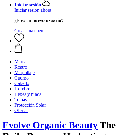
Iniciar sesión
Iniciar sesión ahora
¿Eres un
nuevo usuario?
Crear una cuenta
Marcas
Rostro
Maquillaje
Cuerpo
Cabello
Hombre
Bebés y niños
Temas
Protección Solar
Ofertas
Evolve Organic Beauty
The