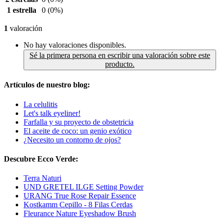
1 estrella
0
(0%)
1
valoración
No hay valoraciones disponibles.
Sé la primera persona en escribir una valoración sobre este
producto.
Artículos de nuestro blog:
La celulitis
Let's talk eyeliner!
Farfalla y su proyecto de obstetricia
El aceite de coco: un genio exótico
¿Necesito un contorno de ojos?
Descubre Ecco Verde:
Terra Naturi
UND GRETEL ILGE Setting Powder
URANG True Rose Repair Essence
Kostkamm Cepillo - 8 Filas Cerdas
Fleurance Nature Eyeshadow Brush