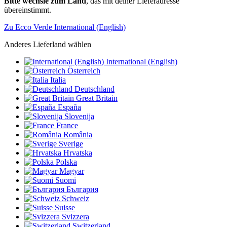
Bitte wechsle zum Land
, das mit deiner Lieferadresse
übereinstimmt.
Zu Ecco Verde International (English)
Anderes Lieferland wählen
International (English)
Österreich
Italia
Deutschland
Great Britain
España
Slovenija
France
România
Sverige
Hrvatska
Polska
Magyar
Suomi
България
Schweiz
Suisse
Svizzera
Switzerland