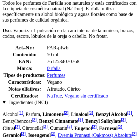
Todos los perfumes de Farfalla son naturales y estás certificados con
la etiqueta de cosmética natural (NaTrue). Farfalla utiliza
específicamente un alohol biológico y aguas florales como base de
sus perfumes de calidad orgánica.
Uso
: Vaporizar 1 pulsación en la cara interna de la muñeca, brazos,
codos, escote, lóbulos de la oreja o cabello. No frotar.
Art.-Nr.:
FAR-pfwb
Contenido:
50 ml
EAN:
7612534070768
Marca:
farfalla
Tipos de productos:
Perfumes
Características:
Vegano
Notas olfativas:
Afrutado, Cítrico
Certificados:
NaTrue
,
Vegano sin certificado
Ingredientes (INCI)
[1]
[2]
[2]
[2]
Alcohol
, Parfum,
Limonene
,
Linalool
,
Benzyl Alcohol
,
[2]
[2]
[2]
Benzylbenzoat
,
Benzyl Cinnamate
,
Benzyl Salicylate
,
[2]
[2]
[2]
[2]
[2]
Citral
, Citronellal
, Cumarin
,
Eugenol
,
Farnesol
,
[2]
[2]
[2]
Geraniol
,
Isoeugenol
,
Evernia Prunasti (Oakmoss) Absolute