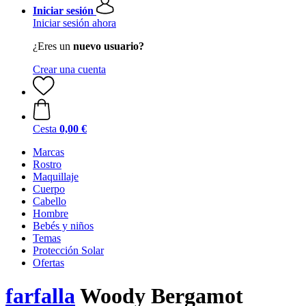
Iniciar sesión
Iniciar sesión ahora
¿Eres un
nuevo usuario?
Crear una cuenta
Cesta
0,00 €
Marcas
Rostro
Maquillaje
Cuerpo
Cabello
Hombre
Bebés y niños
Temas
Protección Solar
Ofertas
farfalla
Woody Bergamot