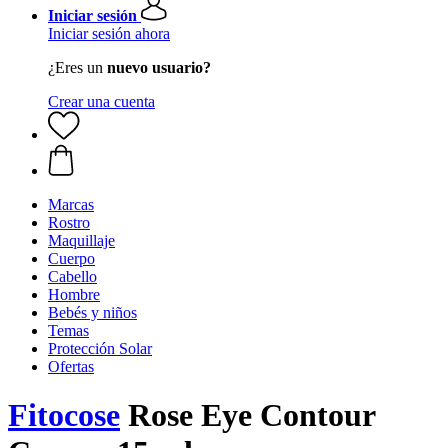
Iniciar sesión
Iniciar sesión ahora
¿Eres un
nuevo usuario?
Crear una cuenta
Marcas
Rostro
Maquillaje
Cuerpo
Cabello
Hombre
Bebés y niños
Temas
Protección Solar
Ofertas
Fitocose
Rose Eye Contour