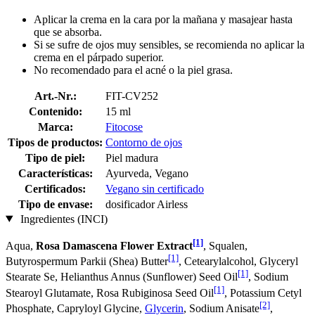
Aplicar la crema en la cara por la mañana y masajear hasta
que se absorba.
Si se sufre de ojos muy sensibles, se recomienda no aplicar la
crema en el párpado superior.
No recomendado para el acné o la piel grasa.
Art.-Nr.:
FIT-CV252
Contenido:
15 ml
Marca:
Fitocose
Tipos de productos:
Contorno de ojos
Tipo de piel:
Piel madura
Características:
Ayurveda, Vegano
Certificados:
Vegano sin certificado
Tipo de envase:
dosificador Airless
Ingredientes (INCI)
[1]
Aqua,
Rosa Damascena Flower Extract
, Squalen,
[1]
Butyrospermum Parkii (Shea) Butter
, Cetearylalcohol, Glyceryl
[1]
Stearate Se, Helianthus Annus (Sunflower) Seed Oil
, Sodium
[1]
Stearoyl Glutamate, Rosa Rubiginosa Seed Oil
, Potassium Cetyl
[2]
Phosphate, Capryloyl Glycine,
Glycerin
, Sodium Anisate
,