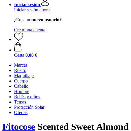
Iniciar sesión
Iniciar sesión ahora
¿Eres un
nuevo usuario?
Crear una cuenta
Cesta
0,00 €
Marcas
Rostro
Maquillaje
Cuerpo
Cabello
Hombre
Bebés y niños
Temas
Protección Solar
Ofertas
Fitocose
Scented Sweet Almond