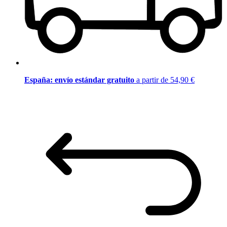
España: envío estándar gratuito
a partir de 54,90 €