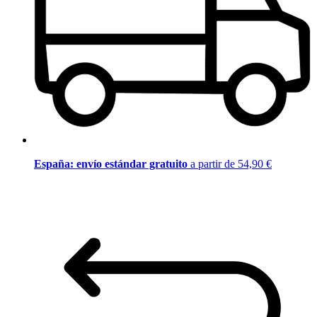
España: envío estándar gratuito
a partir de 54,90 €