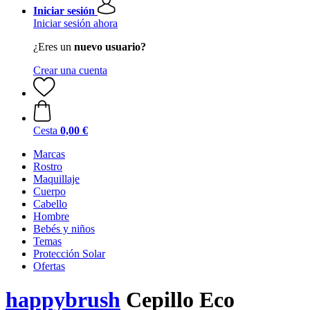
Iniciar sesión
Iniciar sesión ahora
¿Eres un
nuevo usuario?
Crear una cuenta
Cesta
0,00 €
Marcas
Rostro
Maquillaje
Cuerpo
Cabello
Hombre
Bebés y niños
Temas
Protección Solar
Ofertas
happybrush
Cepillo Eco