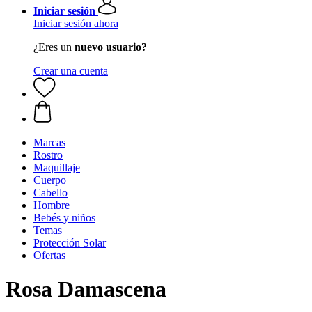
Iniciar sesión
Iniciar sesión ahora
¿Eres un
nuevo usuario?
Crear una cuenta
Marcas
Rostro
Maquillaje
Cuerpo
Cabello
Hombre
Bebés y niños
Temas
Protección Solar
Ofertas
Rosa Damascena