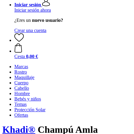
Iniciar sesión
Iniciar sesión ahora
¿Eres un
nuevo usuario?
Crear una cuenta
Cesta
0,00 €
Marcas
Rostro
Maquillaje
Cuerpo
Cabello
Hombre
Bebés y niños
Temas
Protección Solar
Ofertas
Khadi®
Champú Amla