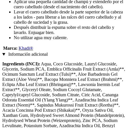
Aplicar una pequeña cantidad de champú y extenderlo por el
cuero cabelludo (desde el nacimiento del cabello).
Lavar el cuero cabelludo desde la parte superior de la cabeza
a los lados - para liberar a las raíces del cuero cabelludo y al
cabello de suciedad y la grasa.
Después distribuir la espuma sobre el resto del cabello y
lavarlo. Enjuagar bien.
No utilizar agua muy caliente.
Marca:
Khadi®
Información adicional
Ingredients (INCI):
Aqua, Coco Glucoside, Lauryl Glucoside,
Glycerin, Sodium PCA, Emblica Officinalis Fruit Extract (Amla)**,
Ocimum Sanctum Leaf Extract (Tulsi)**, Aloe Barbadensis Gel
Extract (Aloe Vera)**, Bacopa Monniera Leaf Extract (Brahmi)**,
Eclipta Alba Leaf Extract (Bhringaraj)**, Lawsonia Inermis Leaf
Extract**, Glyceryl Oleate, Sodium Cocoyl Glutamate,
Caprylyl/capryl Glucoside, Sodium Citrate, Ciric Acid, Cananga
Odorata Essential Oil (Ylang Ylang)**, Azadirachta Indica Leaf
Extract (Neem)**, Sapindus Mukurossi Fruit Extract (Reetha)**,
Acacia Concinna Pod Extract (Shikakai)**, Oryza Sativa Oil,
Xanthan Gum, Hydrolysed Sweet Almond Protein (Mandelprotein),
Hydrolysed Wheat Protein (Weizenprotein), Zinc PCA, Sodium
Levulinate, Potassium Sorbate, Azadirachta Indica Oil, Benzyl