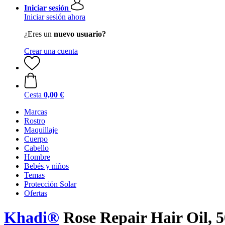
Iniciar sesión
Iniciar sesión ahora
¿Eres un
nuevo usuario?
Crear una cuenta
Cesta
0,00 €
Marcas
Rostro
Maquillaje
Cuerpo
Cabello
Hombre
Bebés y niños
Temas
Protección Solar
Ofertas
Khadi®
Rose Repair Hair Oil, 