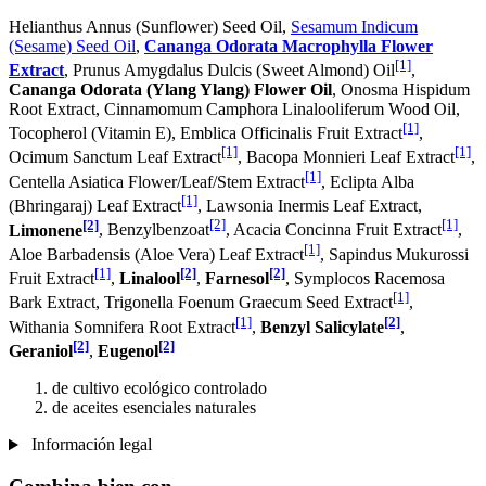
Helianthus Annus (Sunflower) Seed Oil,
Sesamum Indicum
(Sesame) Seed Oil
,
Cananga Odorata Macrophylla Flower
[1]
Extract
, Prunus Amygdalus Dulcis (Sweet Almond) Oil
,
Cananga Odorata (Ylang Ylang) Flower Oil
, Onosma Hispidum
Root Extract, Cinnamomum Camphora Linalooliferum Wood Oil,
[1]
Tocopherol (Vitamin E), Emblica Officinalis Fruit Extract
,
[1]
[1]
Ocimum Sanctum Leaf Extract
, Bacopa Monnieri Leaf Extract
,
[1]
Centella Asiatica Flower/Leaf/Stem Extract
, Eclipta Alba
[1]
(Bhringaraj) Leaf Extract
, Lawsonia Inermis Leaf Extract,
[2]
[2]
[1]
Limonene
, Benzylbenzoat
, Acacia Concinna Fruit Extract
,
[1]
Aloe Barbadensis (Aloe Vera) Leaf Extract
, Sapindus Mukurossi
[1]
[2]
[2]
Fruit Extract
,
Linalool
,
Farnesol
, Symplocos Racemosa
[1]
Bark Extract, Trigonella Foenum Graecum Seed Extract
,
[1]
[2]
Withania Somnifera Root Extract
,
Benzyl Salicylate
,
[2]
[2]
Geraniol
,
Eugenol
de cultivo ecológico controlado
de aceites esenciales naturales
Información legal