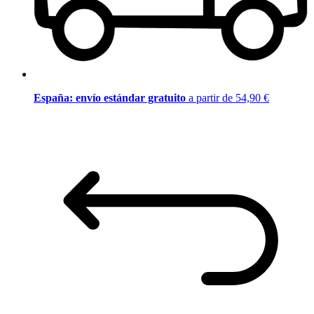
España: envío estándar gratuito
a partir de 54,90 €