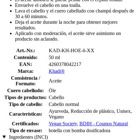
Envuelve el cabello en una toalla.
Lava el cabello y el cuero cabelludo con champú después de
30 a 60 minutos.
Deja el aceite durante la noche para obtener mejores
resultados.
Aplicado con moderación, el aceite sirve asimismo un
producto sin aclarado.
Art.-Nr.:
KAD-KH-HOE-6-XX
Contenido:
50 ml
EAN:
4260378042217
Marca:
Khadi®
Consistencia /
Aceite
Formato:
Cuero cabelludo:
Öle
Tipos de productos:
Cabello
Tipo de cabello:
Cabello normal
Ayurveda, Reducción de plástico, Unisex,
Características:
Vegano
Certificados:
Vegan Society
,
BDIH - Cosmos Natural
Tipo de envase:
botella con bomba dosificadora
Ingredientes (INCI)