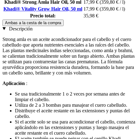
Khadi® Strong Amla Hair Oil, 50 ml
17,99 €
(359,80 € / l)
Khadi® Vitality Grow Hair Oil, 50 ml
17,99 €
(359,80 € / l)
Precio total:
35,98 €
Ambas a la cesta de la compra
Descripción
Strong amla es un aceite acondicionador para el cabello y el cuero
cabelludo que aporta nutrientes esenciales a las raíces del cabello.
Las plantas medicinales indias seleccionadas, como amla y brahmi,
se calientan tradicionalmente sobre un fuego abierto. Ambas plantas
se utilizan para contrarrestar las canas prematuras. La fórmula
ayurvédica proporciona resistencia duradera, formando la base para
un cabello sano, brillante y con más volumen.
Aplicación
:
Se usa tradicionalmente 1 o 2 veces por semana antes de
limpiar el cabello.
Utiliza de 2 a 3 bombas para masajear el cuero cabelludo.
Distribuye el aceite restante en las extensiones y puntas del
cabello.
Si el aceite solo se usa para acondicionar el cabello, comienza
aplicándolo en las extensiones y puntas y luego masajea el
aceite restante en el cuero cabelludo.
El aceite también se puede peinar con el cepillo Khadi.