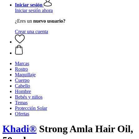
Iniciar sesión
Iniciar sesión ahora
¿Eres un
nuevo usuario?
Crear una cuenta
Marcas
Rostro
Maquillaje
Cuerpo
Cabello
Hombre
Bebés y niños
Temas
Protección Solar
Ofertas
Khadi®
Strong Amla Hair Oil,