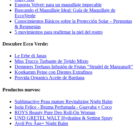
Esponja Velvet: para un maquillaje impecable
Buscando el Maquillaje Ideal: Guía de Maquillaje de
EccoVerde
Conocimientos Básicos sobre la Protección Solar – Preguntas
& Respuestas
5 movimientos para reafirmar la piel del rostro
Descubre Ecco Verde:
Le Erbe di Janas
Miss Trucco Turbante de Tejido Mixto
Demmers Teehaus Infusión de Frutas "Strudel de Manzana®"
Kostkamm Peine con Dientes Extrafinos
Provida Organics Aceite de Bardana
Productos nuevos:
Sublimactive Peau mature Revitalizing Night Balm
Isola Felice - Bruma Perfumada - Guayaba y Coco
ROYS Beauty Pure Deo Roll-On Woman
UND GRETEL WALT Hydrating & Setting Spray
Avril Pro Âge+ Night Balm