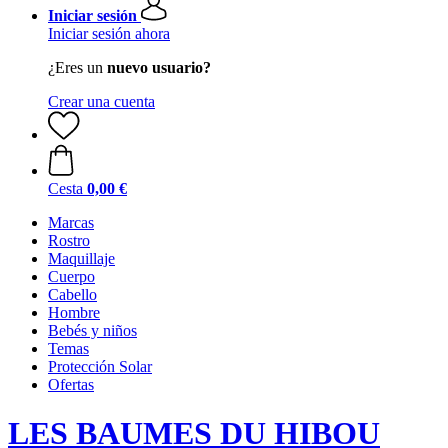
Iniciar sesión
Iniciar sesión ahora
¿Eres un
nuevo usuario?
Crear una cuenta
Cesta
0,00 €
Marcas
Rostro
Maquillaje
Cuerpo
Cabello
Hombre
Bebés y niños
Temas
Protección Solar
Ofertas
LES BAUMES DU HIBOU