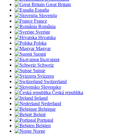
Great Britain
España
Slovenija
France
România
Sverige
Hrvatska
Polska
Magyar
Suomi
България
Schweiz
Suisse
Svizzera
Switzerland
Slovensko
Česká republika
Ireland
Nederland
Belgique
België
Portugal
Belgien
Norge