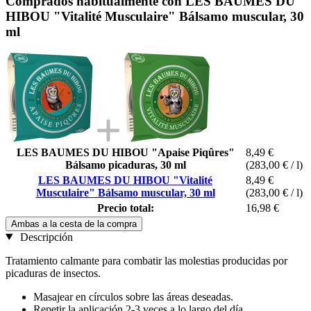
Comprados habitualmente con LES BAUMES DU
HIBOU "Vitalité Musculaire" Bálsamo muscular, 30
ml
LES BAUMES DU HIBOU "Apaise Piqûres"
8,49 €
Bálsamo picaduras, 30 ml
(283,00 € / l)
LES BAUMES DU HIBOU "Vitalité
8,49 €
Musculaire" Bálsamo muscular, 30 ml
(283,00 € / l)
Precio total:
16,98 €
Ambas a la cesta de la compra
Descripción
Tratamiento calmante para combatir las molestias producidas por
picaduras de insectos.
Masajear en círculos sobre las áreas deseadas.
Repetir la aplicación 2-3 veces a lo largo del día.