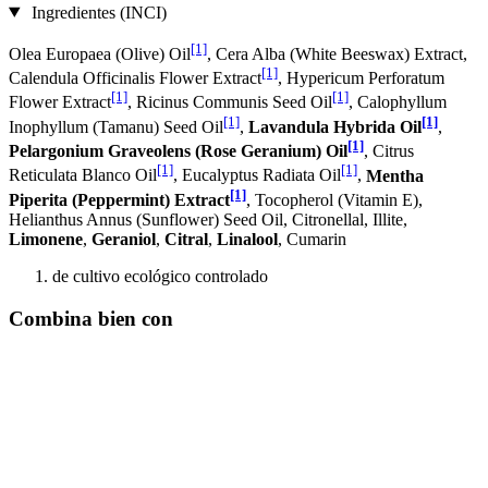
Ingredientes (INCI)
[1]
Olea Europaea (Olive) Oil
, Cera Alba (White Beeswax) Extract,
[1]
Calendula Officinalis Flower Extract
, Hypericum Perforatum
[1]
[1]
Flower Extract
, Ricinus Communis Seed Oil
, Calophyllum
[1]
[1]
Inophyllum (Tamanu) Seed Oil
,
Lavandula Hybrida Oil
,
[1]
Pelargonium Graveolens (Rose Geranium) Oil
, Citrus
[1]
[1]
Reticulata Blanco Oil
, Eucalyptus Radiata Oil
,
Mentha
[1]
Piperita (Peppermint) Extract
, Tocopherol (Vitamin E),
Helianthus Annus (Sunflower) Seed Oil, Citronellal, Illite,
Limonene
,
Geraniol
,
Citral
,
Linalool
, Cumarin
de cultivo ecológico controlado
Combina bien con