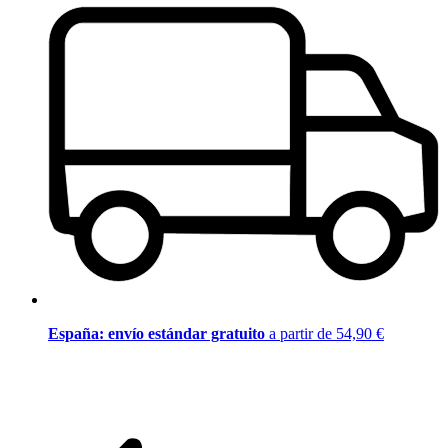
España: envío estándar gratuito
a partir de 54,90 €