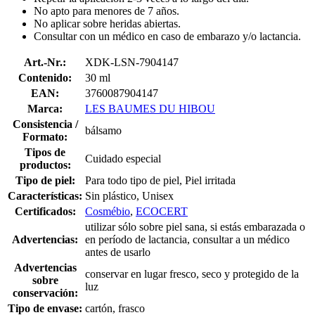
No apto para menores de 7 años.
No aplicar sobre heridas abiertas.
Consultar con un médico en caso de embarazo y/o lactancia.
Art.-Nr.:
XDK-LSN-7904147
Contenido:
30 ml
EAN:
3760087904147
Marca:
LES BAUMES DU HIBOU
Consistencia /
bálsamo
Formato:
Tipos de
Cuidado especial
productos:
Tipo de piel:
Para todo tipo de piel, Piel irritada
Características:
Sin plástico, Unisex
Certificados:
Cosmébio
,
ECOCERT
utilizar sólo sobre piel sana, si estás embarazada o
Advertencias:
en período de lactancia, consultar a un médico
antes de usarlo
Advertencias
conservar en lugar fresco, seco y protegido de la
sobre
luz
conservación:
Tipo de envase:
cartón, frasco