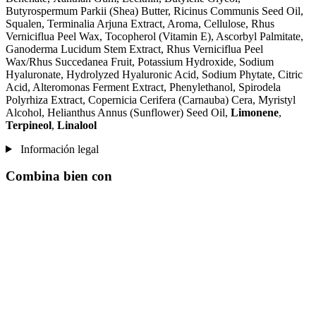
Butyrospermum Parkii (Shea) Butter, Ricinus Communis Seed Oil,
Squalen, Terminalia Arjuna Extract, Aroma, Cellulose, Rhus
Verniciflua Peel Wax, Tocopherol (Vitamin E), Ascorbyl Palmitate,
Ganoderma Lucidum Stem Extract, Rhus Verniciflua Peel
Wax/Rhus Succedanea Fruit, Potassium Hydroxide, Sodium
Hyaluronate, Hydrolyzed Hyaluronic Acid, Sodium Phytate, Citric
Acid, Alteromonas Ferment Extract, Phenylethanol, Spirodela
Polyrhiza Extract, Copernicia Cerifera (Carnauba) Cera, Myristyl
Alcohol, Helianthus Annus (Sunflower) Seed Oil,
Limonene
,
Terpineol
,
Linalool
Información legal
Combina bien con