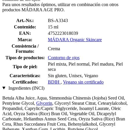
Para unos resultados óptimos, utilizar en combinación con otros
productos MÁDARA AGE PRO.
Art.-Nr.:
BS-A3343
Contenido:
15 ml
EAN:
4752223018039
Marca:
MÁDARA Organic Skincare
Consistencia /
Crema
Formato:
Tipos de productos:
Contorno de ojos
Piel mixta, Piel normal, Piel madura, Piel
Tipo de piel:
seca
Características:
Sin gluten, Unisex, Vegano
Certificados:
BDIH
,
Vegano sin certificado
Ingredientes (INCI)
Betula Alba Juice, Aqua, Simmondsia Chinensis (Jojoba) Seed Oil,
Pentylene Glycol,
Glycerin
, Glyceryl Stearat Citrat, Cetearylalcohol,
Propandiol, Caprylic/Capric Triglyceride, Isoamyl Laurate, Oleic
Acid, Oryza Sativa (Rice) Bran Oil, Vegetable Oil, Dicaprylyl
Carbonate, Helianthus Annus Seed Cera, Oryza Sativa (Rice) Bran
Cera, Rhus Succedanea Fruit Cera, Behenylalkohol, Glyceryl
Behenate, Xanthan Gum, Lecithin, Butylene Glycol,