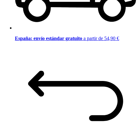
España: envío estándar gratuito
a partir de 54,90 €