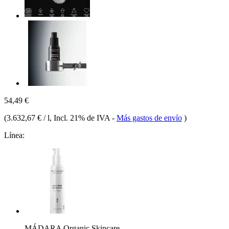
54,49 €
(
3.632,67 € / l
, Incl. 21% de IVA
-
Más gastos de envío
)
Línea:
MÁDARA Organic Skincare