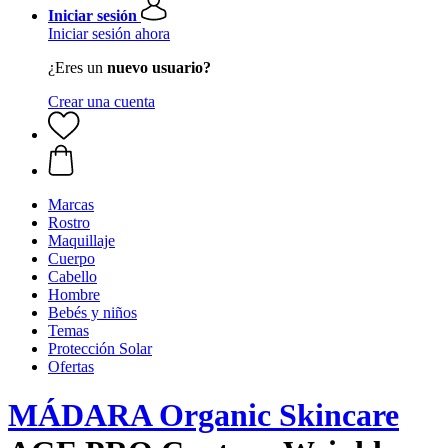
Iniciar sesión
Iniciar sesión ahora
¿Eres un
nuevo usuario?
Crear una cuenta
Marcas
Rostro
Maquillaje
Cuerpo
Cabello
Hombre
Bebés y niños
Temas
Protección Solar
Ofertas
MÁDARA Organic Skincare