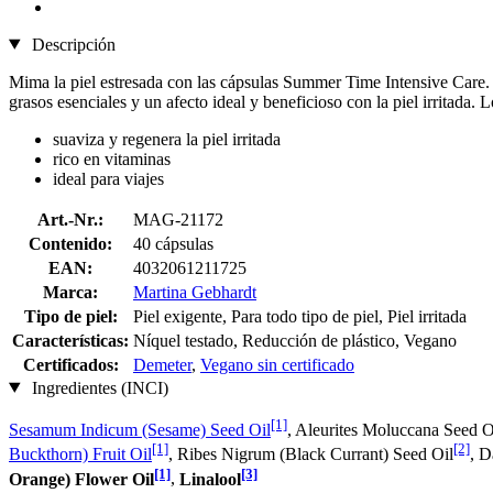
Descripción
Mima la piel estresada con las cápsulas Summer Time Intensive Care. E
grasos esenciales y un afecto ideal y beneficioso con la piel irritada
suaviza y regenera la piel irritada
rico en vitaminas
ideal para viajes
Art.-Nr.:
MAG-21172
Contenido:
40 cápsulas
EAN:
4032061211725
Marca:
Martina Gebhardt
Tipo de piel:
Piel exigente, Para todo tipo de piel, Piel irritada
Características:
Níquel testado, Reducción de plástico, Vegano
Certificados:
Demeter
,
Vegano sin certificado
Ingredientes (INCI)
[1]
Sesamum Indicum (Sesame) Seed Oil
, Aleurites Moluccana Seed O
[1]
[2]
Buckthorn) Fruit Oil
, Ribes Nigrum (Black Currant) Seed Oil
, D
[1]
[3]
Orange) Flower Oil
,
Linalool