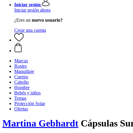
Iniciar sesión
Iniciar sesión ahora
¿Eres un
nuevo usuario?
Crear una cuenta
Marcas
Rostro
Maquillaje
Cuerpo
Cabello
Hombre
Bebés y niños
Temas
Protección Solar
Ofertas
Martina Gebhardt
Cápsulas Sum