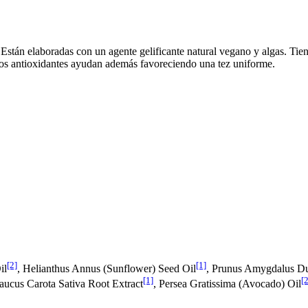
stán elaboradas con un agente gelificante natural vegano y algas. Tien
. Los antioxidantes ayudan además favoreciendo una tez uniforme.
[2]
[1]
il
, Helianthus Annus (Sunflower) Seed Oil
, Prunus Amygdalus Du
[1]
[2
aucus Carota Sativa Root Extract
, Persea Gratissima (Avocado) Oil