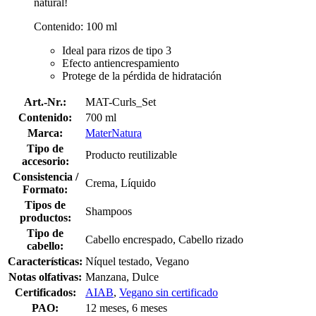
natural!
Contenido: 100 ml
Ideal para rizos de tipo 3
Efecto antiencrespamiento
Protege de la pérdida de hidratación
Art.-Nr.:
MAT-Curls_Set
Contenido:
700 ml
Marca:
MaterNatura
Tipo de
Producto reutilizable
accesorio:
Consistencia /
Crema, Líquido
Formato:
Tipos de
Shampoos
productos:
Tipo de
Cabello encrespado, Cabello rizado
cabello:
Características:
Níquel testado, Vegano
Notas olfativas:
Manzana, Dulce
Certificados:
AIAB
,
Vegano sin certificado
PAO:
12 meses, 6 meses