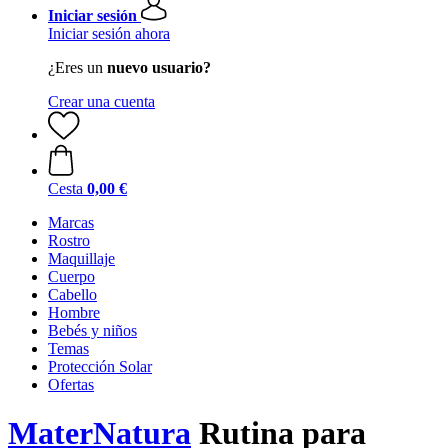
Iniciar sesión
Iniciar sesión ahora
¿Eres un
nuevo usuario?
Crear una cuenta
Cesta
0,00 €
Marcas
Rostro
Maquillaje
Cuerpo
Cabello
Hombre
Bebés y niños
Temas
Protección Solar
Ofertas
MaterNatura
Rutina para