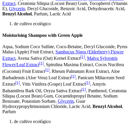
Extract
, Ceratonia Siliqua (Locust Bean) Gum, Tocopherol (Vitamin
E),
Glycerin
, Decyl Glucoside, Benzoic Acid, Dehydroacetic Acid,
Benzyl Alcohol
, Parfum, Lactic Acid
de cultivo ecológico
Moisturising Shampoo with Green Apple
Aqua, Sodium Coco­ Sulfate, Coco-Betaine, Decyl Glucoside, Pyrus
Malus (Apple) Fruit Extract,
Sambucus Nigra (Elderberry) Flower
[1]
Extract
, Avena Sativa (Oat) Kernel Extract
,
Malva Sylvestris
[1]
Flower/Leaf Extract
, Spirulina Maxima Extract, Cocos Nucifera
[1]
(Coconut) Fruit Extract
, Rheum Palmatum Root Extract, Aloe
[1]
Barbadensis (Aloe Vera) Leaf Extract
, Panicum Miliaceum Seed
[1]
[1]
Extract
, Vitis Vinifera (Grape) Leaf Extract
, Amyris
[1]
Balsamifera Bark Oil, Oryza Sativa Extract
, Panthenol, Ceratonia
Siliqua (Locust Bean) Gum, Cocamidopropyl Betaine, Sodium
Benzoate, Potassium Sorbate,
Glycerin
, Guar
Hydroxypropyltrimonium Chloride, Lactic Acid,
Benzyl Alcohol
,
Parfum
de cultivo ecológico