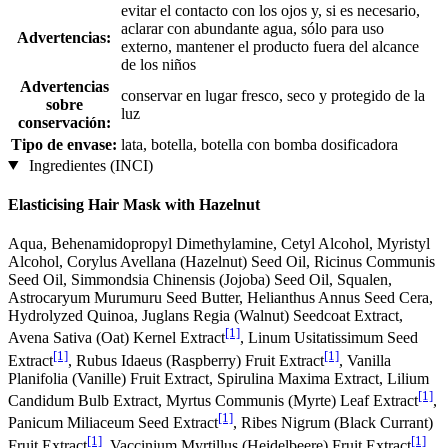
evitar el contacto con los ojos y, si es necesario,
aclarar con abundante agua, sólo para uso
Advertencias:
externo, mantener el producto fuera del alcance
de los niños
Advertencias
conservar en lugar fresco, seco y protegido de la
sobre
luz
conservación:
Tipo de envase:
lata, botella, botella con bomba dosificadora
Ingredientes (INCI)
Elasticising Hair Mask with Hazelnut
Aqua, Behenamidopropyl Dimethylamine, Cetyl Alcohol, Myristyl
Alcohol, Corylus Avellana (Hazelnut) Seed Oil, Ricinus Communis
Seed Oil, Simmondsia Chinensis (Jojoba) Seed Oil, Squalen,
Astrocaryum Murumuru Seed Butter, Helianthus Annus Seed Cera,
Hydrolyzed Quinoa, Juglans Regia (Walnut) Seedcoat Extract,
[1]
Avena Sativa (Oat) Kernel Extract
, Linum Usitatissimum Seed
[1]
[1]
Extract
, Rubus Idaeus (Raspberry) Fruit Extract
, Vanilla
Planifolia (Vanille) Fruit Extract, Spirulina Maxima Extract, Lilium
[1]
Candidum Bulb Extract, Myrtus Communis (Myrte) Leaf Extract
,
[1]
Panicum Miliaceum Seed Extract
, Ribes Nigrum (Black Currant)
[1]
[1]
Fruit Extract
, Vaccinium Myrtillus (Heidelbeere) Fruit Extract
,