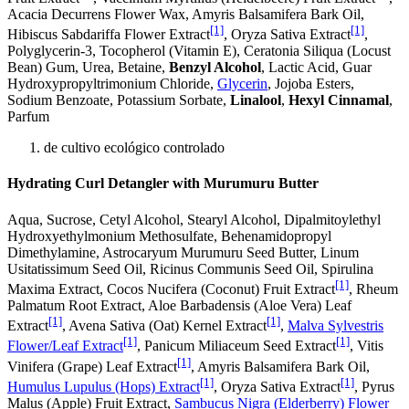
Acacia Decurrens Flower Wax, Amyris Balsamifera Bark Oil,
[1]
[1]
Hibiscus Sabdariffa Flower Extract
, Oryza Sativa Extract
,
Polyglycerin-3, Tocopherol (Vitamin E), Ceratonia Siliqua (Locust
Bean) Gum, Urea, Betaine,
Benzyl Alcohol
, Lactic Acid, Guar
Hydroxypropyltrimonium Chloride,
Glycerin
, Jojoba Esters,
Sodium Benzoate, Potassium Sorbate,
Linalool
,
Hexyl Cinnamal
,
Parfum
de cultivo ecológico controlado
Hydrating Curl Detangler with Murumuru Butter
Aqua, Sucrose, Cetyl Alcohol, Stearyl Alcohol, Dipalmitoylethyl
Hydroxyethylmonium Methosulfate, Behenamidopropyl
Dimethylamine, Astrocaryum Murumuru Seed Butter, Linum
Usitatissimum Seed Oil, Ricinus Communis Seed Oil, Spirulina
[1]
Maxima Extract, Cocos Nucifera (Coconut) Fruit Extract
, Rheum
Palmatum Root Extract, Aloe Barbadensis (Aloe Vera) Leaf
[1]
[1]
Extract
, Avena Sativa (Oat) Kernel Extract
,
Malva Sylvestris
[1]
[1]
Flower/Leaf Extract
, Panicum Miliaceum Seed Extract
, Vitis
[1]
Vinifera (Grape) Leaf Extract
, Amyris Balsamifera Bark Oil,
[1]
[1]
Humulus Lupulus (Hops) Extract
, Oryza Sativa Extract
, Pyrus
Malus (Apple) Fruit Extract,
Sambucus Nigra (Elderberry) Flower