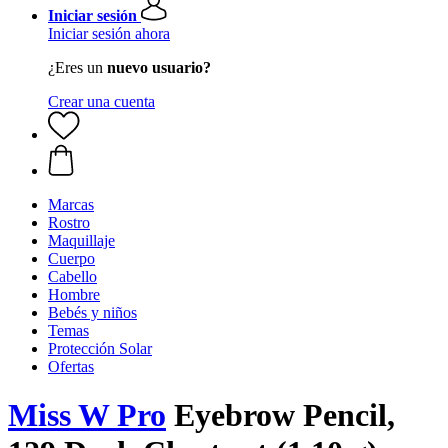
Iniciar sesión
Iniciar sesión ahora
¿Eres un
nuevo usuario?
Crear una cuenta
Marcas
Rostro
Maquillaje
Cuerpo
Cabello
Hombre
Bebés y niños
Temas
Protección Solar
Ofertas
Miss W Pro
Eyebrow Pencil,