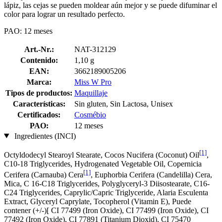
lápiz, las cejas se pueden moldear aún mejor y se puede difuminar el
color para lograr un resultado perfecto.
PAO: 12 meses
Art.-Nr.:
NAT-312129
Contenido:
1,10 g
EAN:
3662189005206
Marca:
Miss W Pro
Tipos de productos:
Maquillaje
Características:
Sin gluten, Sin Lactosa, Unisex
Certificados:
Cosmébio
PAO:
12 meses
Ingredientes (INCI)
[1]
Octyldodecyl Stearoyl Stearate, Cocos Nucifera (Coconut) Oil
,
C10-18 Triglycerides, Hydrogenated Vegetable Oil, Copernicia
[1]
Cerifera (Carnauba) Cera
, Euphorbia Cerifera (Candelilla) Cera,
Mica, C 16-C18 Triglycerides, Polyglyceryl-3 Diisostearate, C16-
C24 Triglycerides, Caprylic/Capric Triglyceride, Alaria Esculenta
Extract, Glyceryl Caprylate, Tocopherol (Vitamin E), Puede
contener (+/-)[ CI 77499 (Iron Oxide), CI 77499 (Iron Oxide), CI
77492 (Iron Oxide), CI 77891 (Titanium Dioxid), CI 75470