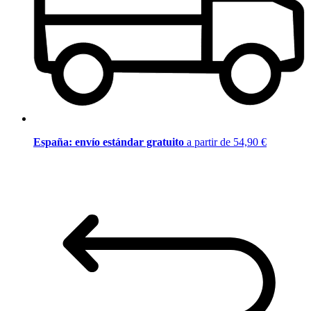
España: envío estándar gratuito
a partir de 54,90 €