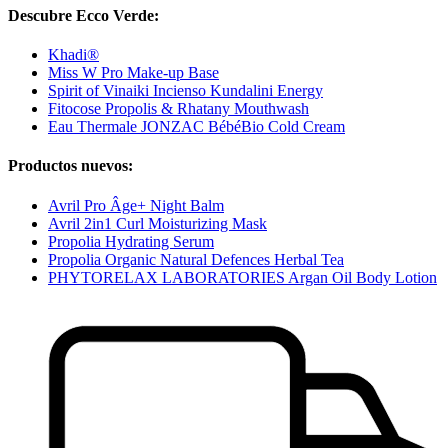
Descubre Ecco Verde:
Khadi®
Miss W Pro Make-up Base
Spirit of Vinaiki Incienso Kundalini Energy
Fitocose Propolis & Rhatany Mouthwash
Eau Thermale JONZAC BébéBio Cold Cream
Productos nuevos:
Avril Pro Âge+ Night Balm
Avril 2in1 Curl Moisturizing Mask
Propolia Hydrating Serum
Propolia Organic Natural Defences Herbal Tea
PHYTORELAX LABORATORIES Argan Oil Body Lotion