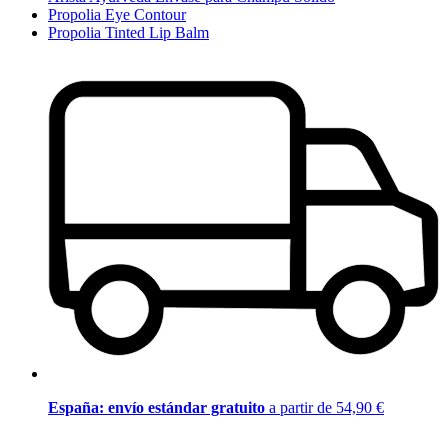
Propolia Eye Contour
Propolia Tinted Lip Balm
España: envío estándar gratuito
a partir de 54,90 €