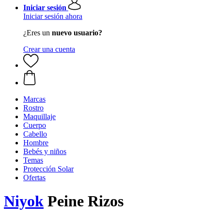
Iniciar sesión
Iniciar sesión ahora
¿Eres un
nuevo usuario?
Crear una cuenta
Marcas
Rostro
Maquillaje
Cuerpo
Cabello
Hombre
Bebés y niños
Temas
Protección Solar
Ofertas
Niyok
Peine Rizos