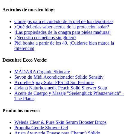
Artículos de nuestro blog:
Consejos para el cuidado de la piel de los deportistas
¿Qué deberías saber acerca de la protección solar?
¡Las propiedades de la onagra para pieles maduras!
¿Necesito cosméticos sin gluten?
Piel bonita a partir de los 40. ¡Cuidarse bien marca la
diferencia!
Descubre Ecco Verde:
MÁDARA Organic Skincare
Savon du Midi Acondicionador Sólido Sensitiv
Acorelle Spray Solar FPS 50 Sin Perfume
alviana Naturkosmetik Peach Solid Shower Soap
Aceite de Cuerpo y Masaje "Seelenglück Pflanzenreich" -
The Plants
Productos nuevos:
Weleda Clear & Pure Skin Serum Booster Drops
Propolia Gentle Shower Gel
Arista Ayurveda Envase para Champú Sólido