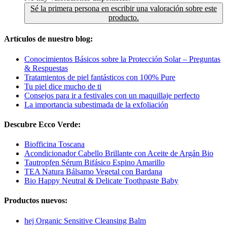
Sé la primera persona en escribir una valoración sobre este
producto.
Artículos de nuestro blog:
Conocimientos Básicos sobre la Protección Solar – Preguntas
& Respuestas
Tratamientos de piel fantásticos con 100% Pure
Tu piel dice mucho de ti
Consejos para ir a festivales con un maquillaje perfecto
La importancia subestimada de la exfoliación
Descubre Ecco Verde:
Biofficina Toscana
Acondicionador Cabello Brillante con Aceite de Argán Bio
Tautropfen Sérum Bifásico Espino Amarillo
TEA Natura Bálsamo Vegetal con Bardana
Bio Happy Neutral & Delicate Toothpaste Baby
Productos nuevos:
hej Organic Sensitive Cleansing Balm