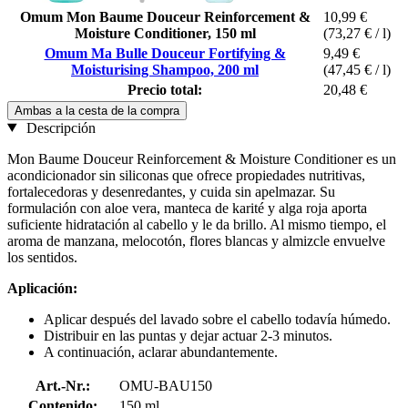
Omum Mon Baume Douceur Reinforcement &
10,99 €
Moisture Conditioner, 150 ml
(73,27 € / l)
Omum Ma Bulle Douceur Fortifying &
9,49 €
Moisturising Shampoo, 200 ml
(47,45 € / l)
Precio total:
20,48 €
Ambas a la cesta de la compra
Descripción
Mon Baume Douceur Reinforcement & Moisture Conditioner es un
acondicionador sin siliconas que ofrece propiedades nutritivas,
fortalecedoras y desenredantes, y cuida sin apelmazar. Su
formulación con aloe vera, manteca de karité y alga roja aporta
suficiente hidratación al cabello y le da brillo. Al mismo tiempo, el
aroma de manzana, melocotón, flores blancas y almizcle envuelve
los sentidos.
Aplicación:
Aplicar después del lavado sobre el cabello todavía húmedo.
Distribuir en las puntas y dejar actuar 2-3 minutos.
A continuación, aclarar abundantemente.
Art.-Nr.:
OMU-BAU150
Contenido:
150 ml