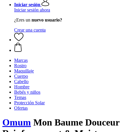
Iniciar sesión
Iniciar sesión ahora
¿Eres un
nuevo usuario?
Crear una cuenta
Marcas
Rostro
Maquillaje
Cuerpo
Cabello
Hombre
Bebés y niños
Temas
Protección Solar
Ofertas
Omum
Mon Baume Douceur