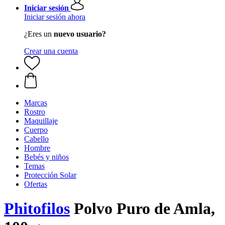
Iniciar sesión
Iniciar sesión ahora
¿Eres un
nuevo usuario?
Crear una cuenta
Marcas
Rostro
Maquillaje
Cuerpo
Cabello
Hombre
Bebés y niños
Temas
Protección Solar
Ofertas
Phitofilos
Polvo Puro de Amla,