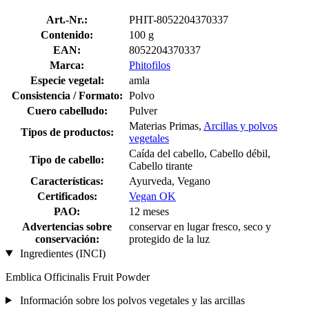
Art.-Nr.:
PHIT-8052204370337
Contenido:
100 g
EAN:
8052204370337
Marca:
Phitofilos
Especie vegetal:
amla
Consistencia / Formato:
Polvo
Cuero cabelludo:
Pulver
Materias Primas,
Arcillas y polvos
Tipos de productos:
vegetales
Caída del cabello, Cabello débil,
Tipo de cabello:
Cabello tirante
Características:
Ayurveda, Vegano
Certificados:
Vegan OK
PAO:
12 meses
Advertencias sobre
conservar en lugar fresco, seco y
conservación:
protegido de la luz
Ingredientes (INCI)
Emblica Officinalis Fruit Powder
Información sobre los polvos vegetales y las arcillas