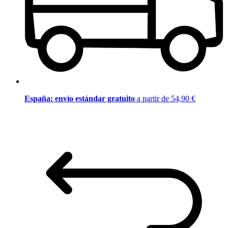
España: envío estándar gratuito
a partir de 54,90 €