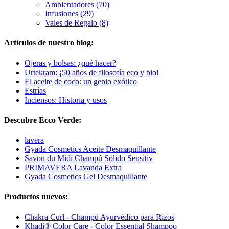
Ambientadores (70)
Infusiones (29)
Vales de Regalo (8)
Artículos de nuestro blog:
Ojeras y bolsas: ¿qué hacer?
Urtekram: ¡50 años de filosofía eco y bio!
El aceite de coco: un genio exótico
Estrías
Inciensos: Historia y usos
Descubre Ecco Verde:
lavera
Gyada Cosmetics Aceite Desmaquillante
Savon du Midi Champú Sólido Sensitiv
PRIMAVERA Lavanda Extra
Gyada Cosmetics Gel Desmaquillante
Productos nuevos:
Chakra Curl - Champú Ayurvédico para Rizos
Khadi® Color Care - Color Essential Shampoo