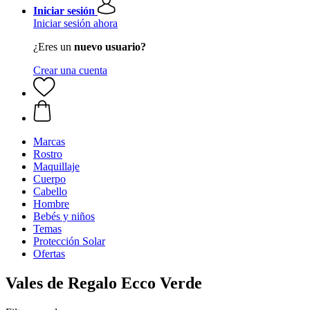
Iniciar sesión
Iniciar sesión ahora
¿Eres un
nuevo usuario?
Crear una cuenta
Marcas
Rostro
Maquillaje
Cuerpo
Cabello
Hombre
Bebés y niños
Temas
Protección Solar
Ofertas
Vales de Regalo Ecco Verde