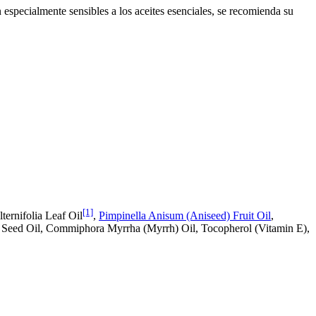
on especialmente sensibles a los aceites esenciales, se recomienda su
[1]
ternifolia Leaf Oil
,
Pimpinella Anisum (Aniseed) Fruit Oil
,
 Seed Oil, Commiphora Myrrha (Myrrh) Oil, Tocopherol (Vitamin E),