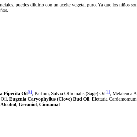
senciales, puedes diluirlo con un aceite vegetal puro. Ya que los niños s
años.
[1]
[1]
 Piperita Oil
, Parfum, Salvia Officinalis (Sage) Oil
, Melaleuca Al
 Oil,
Eugenia Caryophyllus (Clove) Bud Oil
, Elettaria Cardamomum
Alcohol
,
Geraniol
,
Cinnamal