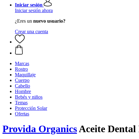
Iniciar sesión
Iniciar sesión ahora
¿Eres un
nuevo usuario?
Crear una cuenta
Marcas
Rostro
Maquillaje
Cuerpo
Cabello
Hombre
Bebés y niños
Temas
Protección Solar
Ofertas
Provida Organics
Aceite Dental 