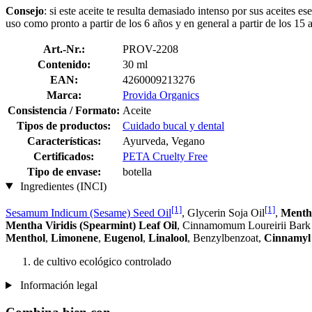
Consejo
: si este aceite te resulta demasiado intenso por sus aceites e
uso como pronto a partir de los 6 años y en general a partir de los 15 
Art.-Nr.:
PROV-2208
Contenido:
30 ml
EAN:
4260009213276
Marca:
Provida Organics
Consistencia / Formato:
Aceite
Tipos de productos:
Cuidado bucal y dental
Características:
Ayurveda, Vegano
Certificados:
PETA Cruelty Free
Tipo de envase:
botella
Ingredientes (INCI)
[1]
[1]
Sesamum Indicum (Sesame) Seed Oil
, Glycerin Soja Oil
,
Mentha
Mentha Viridis (Spearmint) Leaf Oil
, Cinnamomum Loureirii Bark
Menthol
,
Limonene
,
Eugenol
,
Linalool
, Benzylbenzoat,
Cinnamyl 
de cultivo ecológico controlado
Información legal