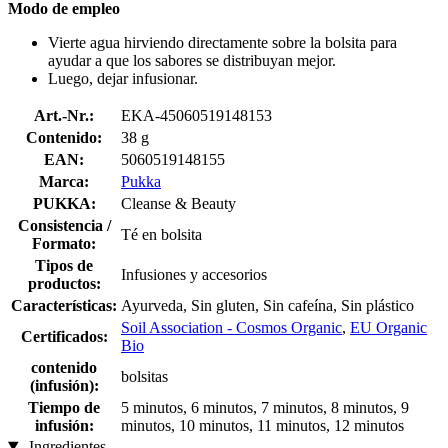
Modo de empleo
Vierte agua hirviendo directamente sobre la bolsita para
ayudar a que los sabores se distribuyan mejor.
Luego, dejar infusionar.
Art.-Nr.:
EKA-45060519148153
Contenido:
38 g
EAN:
5060519148155
Marca:
Pukka
PUKKA:
Cleanse & Beauty
Consistencia /
Té en bolsita
Formato:
Tipos de
Infusiones y accesorios
productos:
Características:
Ayurveda, Sin gluten, Sin cafeína, Sin plástico
Soil Association - Cosmos Organic
,
EU Organic
Certificados:
Bio
contenido
bolsitas
(infusión):
Tiempo de
5 minutos, 6 minutos, 7 minutos, 8 minutos, 9
infusión:
minutos, 10 minutos, 11 minutos, 12 minutos
Ingredientes