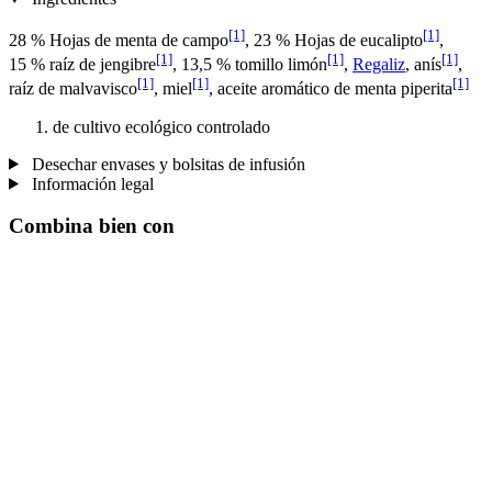
[1]
[1]
28 % Hojas de menta de campo
, 23 % Hojas de eucalipto
,
[1]
[1]
[1]
15 % raíz de jengibre
, 13,5 % tomillo limón
,
Regaliz
, anís
,
[1]
[1]
[1]
raíz de malvavisco
, miel
, aceite aromático de menta piperita
de cultivo ecológico controlado
Desechar envases y bolsitas de infusión
Información legal
Combina bien con