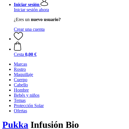
Iniciar sesión
Iniciar sesión ahora
¿Eres un
nuevo usuario?
Crear una cuenta
Cesta
0,00 €
Marcas
Rostro
Maquillaje
Cuerpo
Cabello
Hombre
Bebés y niños
Temas
Protección Solar
Ofertas
Pukka
Infusión Bio