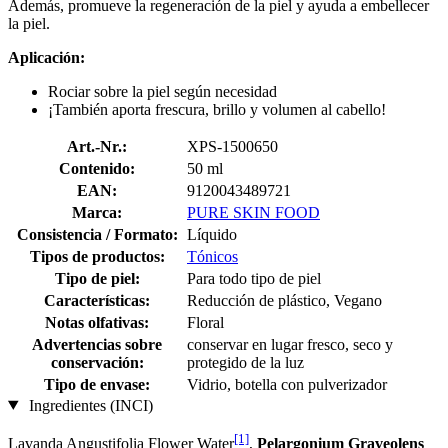
Además, promueve la regeneración de la piel y ayuda a embellecer
la piel.
Aplicación:
Rociar sobre la piel según necesidad
¡También aporta frescura, brillo y volumen al cabello!
Art.-Nr.:
XPS-1500650
Contenido:
50 ml
EAN:
9120043489721
Marca:
PURE SKIN FOOD
Consistencia / Formato:
Líquido
Tipos de productos:
Tónicos
Tipo de piel:
Para todo tipo de piel
Características:
Reducción de plástico, Vegano
Notas olfativas:
Floral
Advertencias sobre
conservar en lugar fresco, seco y
conservación:
protegido de la luz
Tipo de envase:
Vidrio, botella con pulverizador
Ingredientes (INCI)
[1]
Lavanda Angustifolia Flower Water
,
Pelargonium Graveolens