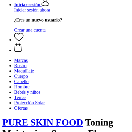
Iniciar sesión
Iniciar sesión ahora
¿Eres un
nuevo usuario?
Crear una cuenta
Marcas
Rostro
Maquillaje
Cuerpo
Cabello
Hombre
Bebés y niños
Temas
Protección Solar
Ofertas
PURE SKIN FOOD
Toning