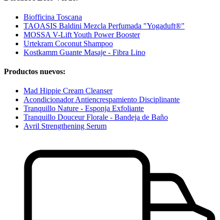
Biofficina Toscana
TAOASIS Baldini Mezcla Perfumada "Yogaduft®"
MOSSA V-Lift Youth Power Booster
Urtekram Coconut Shampoo
Kostkamm Guante Masaje - Fibra Lino
Productos nuevos:
Mad Hippie Cream Cleanser
Acondicionador Antiencrespamiento Disciplinante
Tranquillo Nature - Esponja Exfoliante
Tranquillo Douceur Florale - Bandeja de Baño
Avril Strengthening Serum