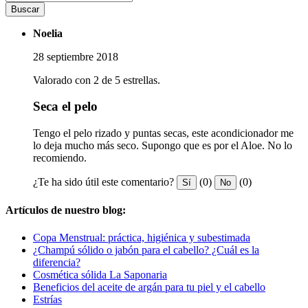
Buscar
Noelia
28 septiembre 2018
Valorado con 2 de 5 estrellas.
Seca el pelo
Tengo el pelo rizado y puntas secas, este acondicionador me
lo deja mucho más seco. Supongo que es por el Aloe. No lo
recomiendo.
¿Te ha sido útil este comentario?
(0)
(0)
Sí
No
Artículos de nuestro blog:
Copa Menstrual: práctica, higiénica y subestimada
¿Champú sólido o jabón para el cabello? ¿Cuál es la
diferencia?
Cosmética sólida La Saponaria
Beneficios del aceite de argán para tu piel y el cabello
Estrías