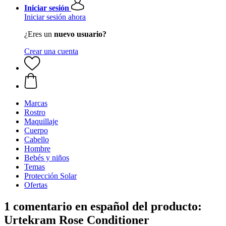
Iniciar sesión
Iniciar sesión ahora
¿Eres un
nuevo usuario?
Crear una cuenta
Marcas
Rostro
Maquillaje
Cuerpo
Cabello
Hombre
Bebés y niños
Temas
Protección Solar
Ofertas
1 comentario en español del producto:
Urtekram Rose Conditioner