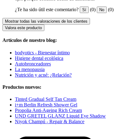
¿Te ha sido útil este comentario?
(0)
(0)
Sí
No
Mostrar todas las valoraciones de los clientes
Valora este producto
Artículos de nuestro blog:
bodyotics - Bienestar íntimo
Higiene dental ecológica
Autobronceadores
La menopausia
Nutrición y acné: ¿Relación?
Productos nuevos:
Tinted Gradual Self Tan Cream
i+m Berlin Refresh Shower Gel
Propolia Anti-Ageing Rich Cream
UND GRETEL GLANZ Liquid Eye Shadow
Niyok Champú - Repair & Balance