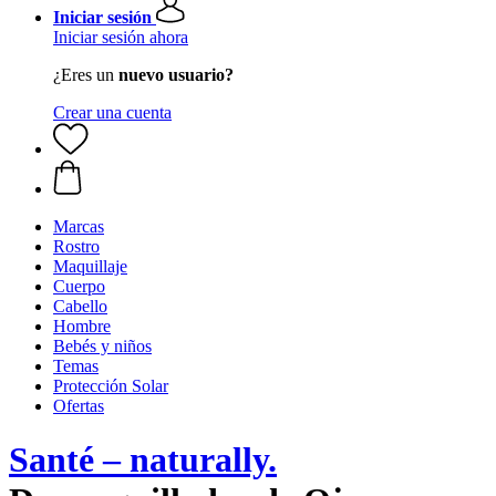
Iniciar sesión
Iniciar sesión ahora
¿Eres un
nuevo usuario?
Crear una cuenta
Marcas
Rostro
Maquillaje
Cuerpo
Cabello
Hombre
Bebés y niños
Temas
Protección Solar
Ofertas
Santé – naturally.