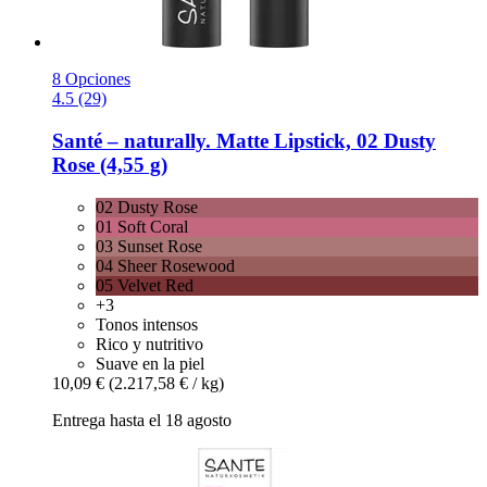
8 Opciones
4.5 (29)
Santé – naturally.
Matte Lipstick, 02 Dusty
Rose (4,55 g)
02 Dusty Rose
01 Soft Coral
03 Sunset Rose
04 Sheer Rosewood
05 Velvet Red
+3
Tonos intensos
Rico y nutritivo
Suave en la piel
10,09 €
(2.217,58 € / kg)
Entrega hasta el 18 agosto