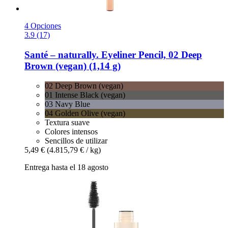
4 Opciones
3.9 (17)
Santé – naturally.
Eyeliner Pencil, 02 Deep
Brown (vegan) (1,14 g)
02 Deep Brown (vegan)
01 Intense Black (vegan)
03 Navy Blue
04 Golden Olive (vegan)
Textura suave
Colores intensos
Sencillos de utilizar
5,49 €
(4.815,79 € / kg)
Entrega hasta el 18 agosto