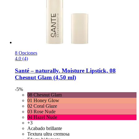
8 Opciones
4.0 (4)
Santé – naturally.
Moisture Lipstick, 08
Chesnut Glam (4,50 ml)
-5%
08 Chesnut Glam
01 Honey Glow
02 Coral Glaze
03 Rose Nude
04 Hazel Nude
+3
Acabado brillante
Textura ultra cremosa