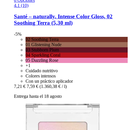
6 Opciones
4.1 (10)
Santé – naturally.
Intense Color Gloss, 02
Soothing Terra (5,30 ml)
-5%
02 Soothing Terra
01 Glistening Nude
03 Stubborn Plum
04 Sparkling Coral
05 Dazzling Rose
+1
Cuidado nutritivo
Colores intensos
Con un práctico aplicador
7,21 €
7,59 €
(1.360,38 € / l)
Entrega hasta el 18 agosto