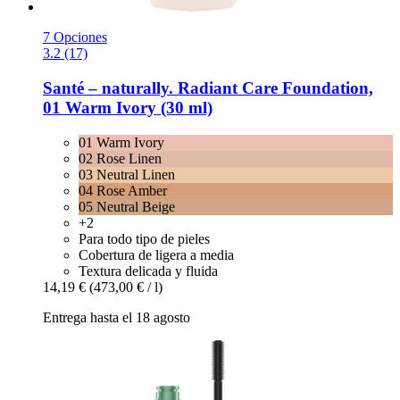
7 Opciones
3.2 (17)
Santé – naturally.
Radiant Care Foundation,
01 Warm Ivory (30 ml)
01 Warm Ivory
02 Rose Linen
03 Neutral Linen
04 Rose Amber
05 Neutral Beige
+2
Para todo tipo de pieles
Cobertura de ligera a media
Textura delicada y fluida
14,19 €
(473,00 € / l)
Entrega hasta el 18 agosto