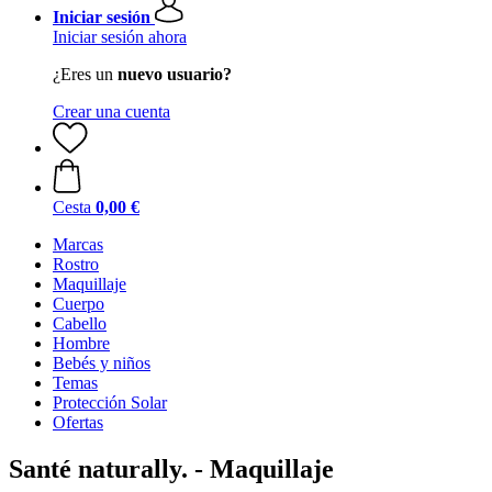
Iniciar sesión
Iniciar sesión ahora
¿Eres un
nuevo usuario?
Crear una cuenta
Cesta
0,00 €
Marcas
Rostro
Maquillaje
Cuerpo
Cabello
Hombre
Bebés y niños
Temas
Protección Solar
Ofertas
Santé naturally. - Maquillaje