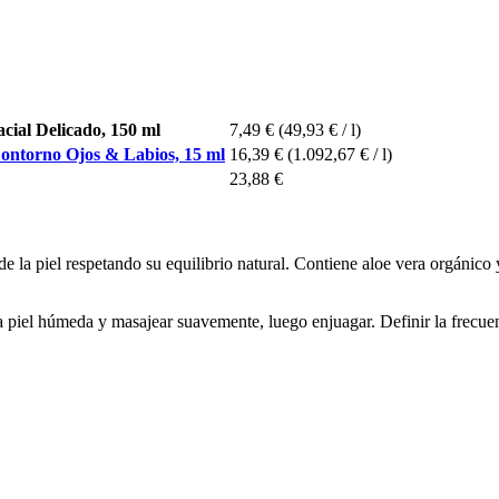
ial Delicado, 150 ml
7,49 €
(49,93 € / l)
ntorno Ojos & Labios, 15 ml
16,39 €
(1.092,67 € / l)
23,88 €
 de la piel respetando su equilibrio natural. Contiene aloe vera orgánico
a piel húmeda y masajear suavemente, luego enjuagar. Definir la frecuenc