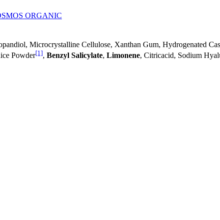
 COSMOS ORGANIC
ropandiol, Microcrystalline Cellulose, Xanthan Gum, Hydrogenated Cas
[1]
uice Powder
,
Benzyl Salicylate
,
Limonene
, Citricacid, Sodium Hyal