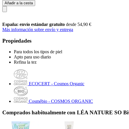
Añadir a la cesta
España: envío estándar gratuito
desde 54,90 €
Más información sobre envío y entrega
Propiedades
Para todos los tipos de piel
Apto para uso diario
Refina la tez
ECOCERT - Cosmos Organic
Cosmébio - COSMOS ORGANIC
Comprados habitualmente con LÉA NATURE SO BiO é