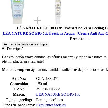
LÉA NATURE SO BiO étic Hydra Aloe Vera Peeling Fac
LÉA NATURE SO BiO étic Précieux Argan - Crema Anti Age Co
Precio total:
Ambas a la cesta de la compra
Descripción
La exfoliación suave elimina las células muertas y refina la estructura
piel limpia, tersa y radiante!
Modo de empleo:
aplicar una cantidad suficiente de producto sobre l
Art.-Nr.:
GLN-1339371
Contenido:
150 ml
EAN:
3517360017779
Marca:
LÉA NATURE SO BiO étic
Tipo de peeling:
Peeling mecánico
Tipos de productos:
Exfoliantes faciales