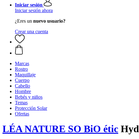
Iniciar sesión
Iniciar sesión ahora
¿Eres un
nuevo usuario?
Crear una cuenta
Marcas
Rostro
Maquillaje
Cuerpo
Cabello
Hombre
Bebés y niños
Temas
Protección Solar
Ofertas
LÉA NATURE SO BiO étic
Hydr