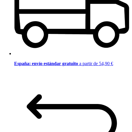
España: envío estándar gratuito
a partir de 54,90 €