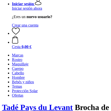
Iniciar sesión
Iniciar sesión ahora
¿Eres un
nuevo usuario?
Crear una cuenta
Cesta
0,00 €
Marcas
Rostro
Maquillaje
Cuerpo
Cabello
Hombre
Bebés y niños
Temas
Protección Solar
Ofertas
Tadé Pays du Levant
Brocha de