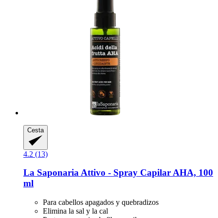
Cesta
4.2 (13)
La Saponaria
Attivo -​ Spray Capilar AHA, 100
ml
Para cabellos apagados y quebradizos
Elimina la sal y la cal