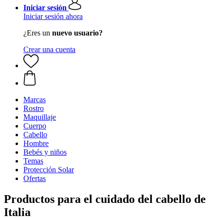
Iniciar sesión
Iniciar sesión ahora
¿Eres un
nuevo usuario?
Crear una cuenta
Marcas
Rostro
Maquillaje
Cuerpo
Cabello
Hombre
Bebés y niños
Temas
Protección Solar
Ofertas
Productos para el cuidado del cabello de
Italia