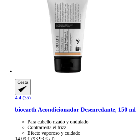
Cesta
4.4 (35)
bioearth
Acondicionador Desenredante, 150 ml
Para cabello rizado y ondulado
Contrarresta el frizz
Efecto vaporoso y cuidado
14,09 €
(93,93 € / l)