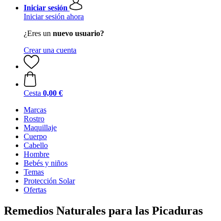
Iniciar sesión
Iniciar sesión ahora
¿Eres un
nuevo usuario?
Crear una cuenta
Cesta
0,00 €
Marcas
Rostro
Maquillaje
Cuerpo
Cabello
Hombre
Bebés y niños
Temas
Protección Solar
Ofertas
Remedios Naturales para las Picaduras