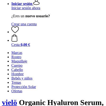
Iniciar sesión
Iniciar sesión ahora
¿Eres un
nuevo usuario?
Crear una cuenta
Cesta
0,00 €
Marcas
Rostro
Maquillaje
Cuerpo
Cabello
Hombre
Bebés y niños
Temas
Protección Solar
Ofertas
vielö
Organic Hyaluron Serum,