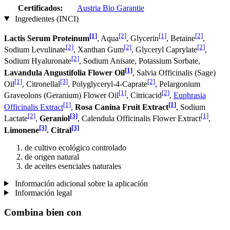
Certificados:
Austria Bio Garantie
Ingredientes (INCI)
[1]
[2]
[1]
[2]
Lactis Serum Proteinum
, Aqua
, Glycerin
, Betaine
,
[2]
[2]
[2]
Sodium Levulinate
, Xanthan Gum
, Glyceryl Caprylate
,
[2]
Sodium Hyaluronate
, Sodium Anisate, Potassium Sorbate,
[1]
Lavandula Angustifolia Flower Oil
, Salvia Officinalis (Sage)
[1]
[3]
[2]
Oil
, Citronellal
, Polyglyceryl-4-Caprate
, Pelargonium
[1]
[2]
Graveolons (Geranium) Flower Oil
, Citricacid
,
Euphrasia
[1]
[1]
Officinalis Extract
,
Rosa Canina Fruit Extract
, Sodium
[2]
[3]
[1]
Lactate
,
Geraniol
, Calendula Officinalis Flower Extract
,
[3]
[3]
Limonene
,
Citral
de cultivo ecológico controlado
de origen natural
de aceites esenciales naturales
Información adicional sobre la aplicación
Información legal
Combina bien con