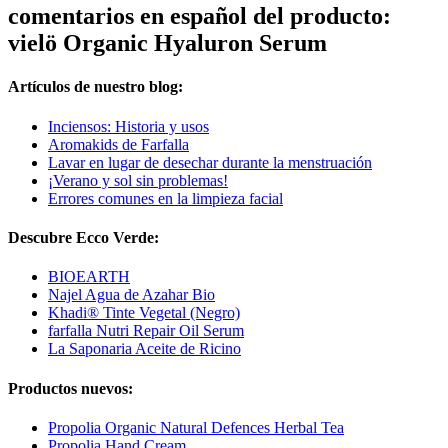
comentarios en español del producto:
vielö Organic Hyaluron Serum
Artículos de nuestro blog:
Inciensos: Historia y usos
Aromakids de Farfalla
Lavar en lugar de desechar durante la menstruación
¡Verano y sol sin problemas!
Errores comunes en la limpieza facial
Descubre Ecco Verde:
BIOEARTH
Najel Agua de Azahar Bio
Khadi® Tinte Vegetal (Negro)
farfalla Nutri Repair Oil Serum
La Saponaria Aceite de Ricino
Productos nuevos:
Propolia Organic Natural Defences Herbal Tea
Propolia Hand Cream